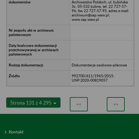
Archiwistów Polskich, ul. Łubińska
3c, 05-532 Łubna, tel. 22 727-57-
96, fax 22 727-57-95, adres e-mail:
archiwum@sap.waw.pl;
www.sap.waw.pl
Dokumentacja osobowo-płacowa
992700/611/1965/2015;
UNP:2020-00819057
Strona 131 z 4 295
<<
>>
Kontakt