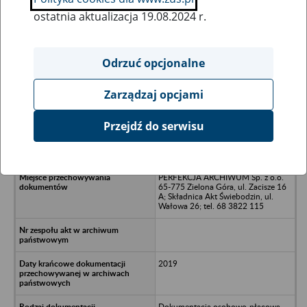
ostatnia aktualizacja 19.08.2024 r.
Wszystkie uwagi można przesyłać poprzez
formularz
Odrzuć opcjonalne
Zarządzaj opcjami
Ukryj wszystkie pozycje bazy
Przejdź do serwisu
LABOR Sp. z o.o. - Żyrardów, ul. 1-
go Maja 54 /4
PERFEKCJA ARCHIWUM Sp. z o.o.
65-775 Zielona Góra, ul. Zacisze 16
A; Składnica Akt Świebodzin, ul.
Wałowa 26; tel. 68 3822 115
2019
Dokumentacja osobowo-płacowa