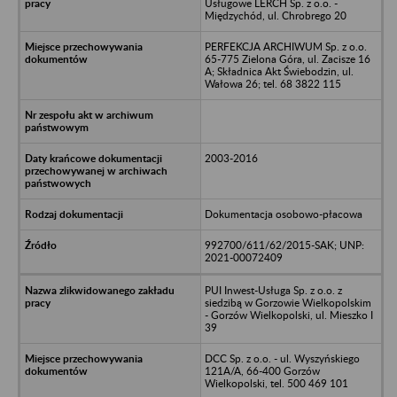
Usługowe LERCH Sp. z o.o. -
Międzychód, ul. Chrobrego 20
PERFEKCJA ARCHIWUM Sp. z o.o.
65-775 Zielona Góra, ul. Zacisze 16
A; Składnica Akt Świebodzin, ul.
Wałowa 26; tel. 68 3822 115
2003-2016
Dokumentacja osobowo-płacowa
992700/611/62/2015-SAK; UNP:
2021-00072409
PUI Inwest-Usługa Sp. z o.o. z
siedzibą w Gorzowie Wielkopolskim
- Gorzów Wielkopolski, ul. Mieszko I
39
DCC Sp. z o.o. - ul. Wyszyńskiego
121A/A, 66-400 Gorzów
Wielkopolski, tel. 500 469 101