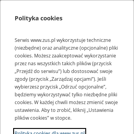
Polityka cookies
Szukaj
Menu
Serwis www.zus.pl wykorzystuje techniczne
(niezbędne) oraz analityczne (opcjonalne) pliki
Rejestry, ewidencje i archiwa
cookies. Możesz zaakceptować wykorzystanie
Baza zlikwidowanych lub
przez nas wszystkich takich plików (przycisk
„Przejdź do serwisu”) lub dostosować swoje
przekształconych zakładów pracy
zgody (przycisk „Zarządzaj opcjami”). Jeśli
wybierzesz przycisk „Odrzuć opcjonalne”,
Nazwa zakładu pracy:
będziemy wykorzystywać tylko niezbędne pliki
cookies. W każdej chwili możesz zmienić swoje
ustawienia. Aby to zrobić, kliknij „Ustawienia
plików cookies” w stopce.
SZUKAJ
Polityka cookies dla www.zus.pl