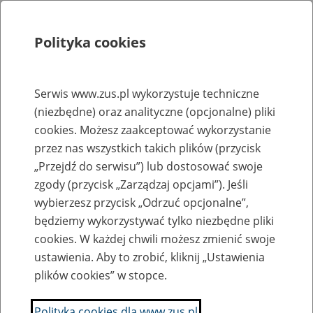
Polityka cookies
Szukaj
Menu
Serwis www.zus.pl wykorzystuje techniczne
(niezbędne) oraz analityczne (opcjonalne) pliki
Rejestry, ewidencje i archiwa
cookies. Możesz zaakceptować wykorzystanie
Baza zlikwidowanych lub
przez nas wszystkich takich plików (przycisk
„Przejdź do serwisu”) lub dostosować swoje
przekształconych zakładów pracy
zgody (przycisk „Zarządzaj opcjami”). Jeśli
wybierzesz przycisk „Odrzuć opcjonalne”,
Nazwa zakładu pracy:
będziemy wykorzystywać tylko niezbędne pliki
cookies. W każdej chwili możesz zmienić swoje
ustawienia. Aby to zrobić, kliknij „Ustawienia
plików cookies” w stopce.
SZUKAJ
Polityka cookies dla www.zus.pl