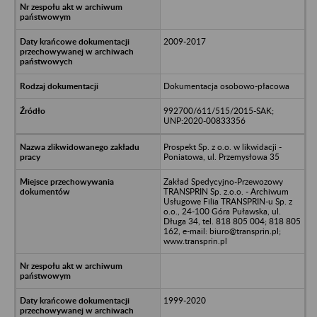
2009-2017
Dokumentacja osobowo-płacowa
992700/611/515/2015-SAK;
UNP:2020-00833356
Prospekt Sp. z o.o. w likwidacji -
Poniatowa, ul. Przemysłowa 35
Zakład Spedycyjno-Przewozowy
TRANSPRIN Sp. z.o.o. - Archiwum
Usługowe Filia TRANSPRIN-u Sp. z
o.o., 24-100 Góra Puławska, ul.
Długa 34, tel. 818 805 004; 818 805
162, e-mail: biuro@transprin.pl;
www.transprin.pl
1999-2020