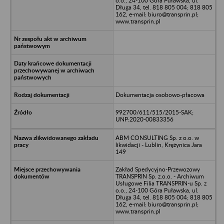
o.o., 24-100 Góra Puławska, ul.
Długa 34, tel. 818 805 004; 818 805
162, e-mail: biuro@transprin.pl;
www.transprin.pl
Dokumentacja osobowo-płacowa
992700/611/515/2015-SAK;
UNP:2020-00833356
ABM CONSULTING Sp. z o.o. w
likwidacji - Lublin, Krężynica Jara
149
Zakład Spedycyjno-Przewozowy
TRANSPRIN Sp. z.o.o. - Archiwum
Usługowe Filia TRANSPRIN-u Sp. z
o.o., 24-100 Góra Puławska, ul.
Długa 34, tel. 818 805 004; 818 805
162, e-mail: biuro@transprin.pl;
www.transprin.pl