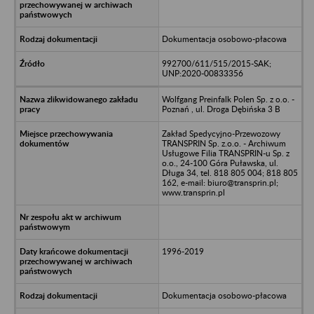
Dokumentacja osobowo-płacowa
992700/611/515/2015-SAK;
UNP:2020-00833356
Wolfgang Preinfalk Polen Sp. z o.o. -
Poznań , ul. Droga Dębińska 3 B
Zakład Spedycyjno-Przewozowy
TRANSPRIN Sp. z.o.o. - Archiwum
Usługowe Filia TRANSPRIN-u Sp. z
o.o., 24-100 Góra Puławska, ul.
Długa 34, tel. 818 805 004; 818 805
162, e-mail: biuro@transprin.pl;
www.transprin.pl
1996-2019
Dokumentacja osobowo-płacowa