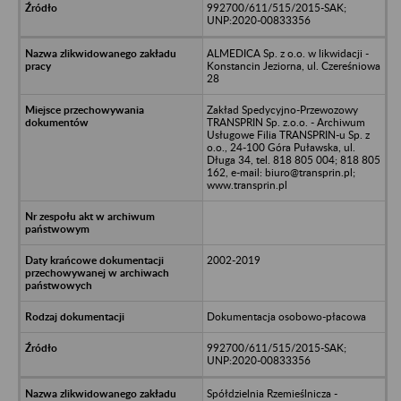
992700/611/515/2015-SAK;
UNP:2020-00833356
ALMEDICA Sp. z o.o. w likwidacji -
Konstancin Jeziorna, ul. Czereśniowa
28
Zakład Spedycyjno-Przewozowy
TRANSPRIN Sp. z.o.o. - Archiwum
Usługowe Filia TRANSPRIN-u Sp. z
o.o., 24-100 Góra Puławska, ul.
Długa 34, tel. 818 805 004; 818 805
162, e-mail: biuro@transprin.pl;
www.transprin.pl
2002-2019
Dokumentacja osobowo-płacowa
992700/611/515/2015-SAK;
UNP:2020-00833356
Spółdzielnia Rzemieślnicza -