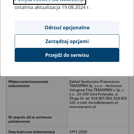
ostatnia aktualizacja 19.08.2024 r.
Wszystkie uwagi można przesyłać poprzez
formularz
Odrzuć opcjonalne
Zarządzaj opcjami
Ukryj wszystkie pozycje bazy
Przejdź do serwisu
Spółdzielnia Rzemieślnicza Bartosz w
likwidacji, Pl. Konstytucji 3 Maja -
Bartoszyce
Zakład Spedycyjno-Przewozowy
TRANSPRIN Sp. z.o.o. - Archiwum
Usługowe Filia TRANSPRIN-u Sp. z
o.o., 24-100 Góra Puławska, ul.
Długa 34, tel. 818 805 004; 818 805
162, e-mail: biuro@transprin.pl;
www.transprin.pl
1991-2020