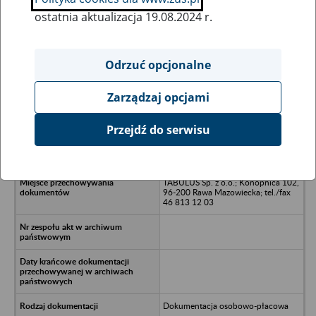
ostatnia aktualizacja 19.08.2024 r.
Wszystkie uwagi można przesyłać poprzez
formularz
Odrzuć opcjonalne
Zarządzaj opcjami
Ukryj wszystkie pozycje bazy
Przejdź do serwisu
ANIMID Sp. z o.o. - Łodż, al.
Piłsudskiego 141
TABULUS Sp. z o.o.; Konopnica 102,
96-200 Rawa Mazowiecka; tel./fax
46 813 12 03
Dokumentacja osobowo-płacowa