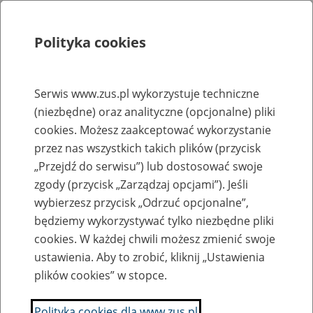
Polityka cookies
Szukaj
Menu
Serwis www.zus.pl wykorzystuje techniczne
(niezbędne) oraz analityczne (opcjonalne) pliki
Rejestry, ewidencje i archiwa
cookies. Możesz zaakceptować wykorzystanie
Baza zlikwidowanych lub
przez nas wszystkich takich plików (przycisk
„Przejdź do serwisu”) lub dostosować swoje
przekształconych zakładów pracy
zgody (przycisk „Zarządzaj opcjami”). Jeśli
wybierzesz przycisk „Odrzuć opcjonalne”,
Nazwa zakładu pracy:
będziemy wykorzystywać tylko niezbędne pliki
cookies. W każdej chwili możesz zmienić swoje
ustawienia. Aby to zrobić, kliknij „Ustawienia
plików cookies” w stopce.
SZUKAJ
Polityka cookies dla www.zus.pl