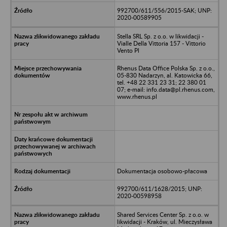
992700/611/556/2015-SAK; UNP:
2020-00589905
Stella SRL Sp. z o.o. w likwidacji -
Vialle Della Vittoria 157 - Vittorio
Vento Pl
Rhenus Data Office Polska Sp. z o.o.,
05-830 Nadarzyn, al. Katowicka 66,
tel. +48 22 331 23 31; 22 380 01
07; e-mail: info.data@pl.rhenus.com,
www.rhenus.pl
Dokumentacja osobowo-płacowa
992700/611/1628/2015; UNP:
2020-00598958
Shared Services Center Sp. z o.o. w
likwidacji - Kraków, ul. Mieczysława