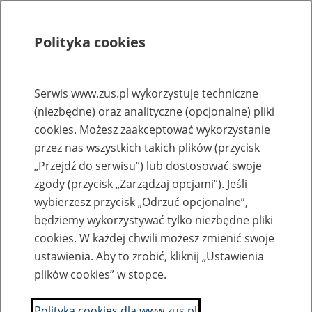
Polityka cookies
Szukaj
Menu
Serwis www.zus.pl wykorzystuje techniczne
(niezbędne) oraz analityczne (opcjonalne) pliki
Rejestry, ewidencje i archiwa
cookies. Możesz zaakceptować wykorzystanie
Baza zlikwidowanych lub
przez nas wszystkich takich plików (przycisk
„Przejdź do serwisu”) lub dostosować swoje
przekształconych zakładów pracy
zgody (przycisk „Zarządzaj opcjami”). Jeśli
wybierzesz przycisk „Odrzuć opcjonalne”,
Nazwa zakładu pracy:
będziemy wykorzystywać tylko niezbędne pliki
cookies. W każdej chwili możesz zmienić swoje
ustawienia. Aby to zrobić, kliknij „Ustawienia
plików cookies” w stopce.
SZUKAJ
Polityka cookies dla www.zus.pl