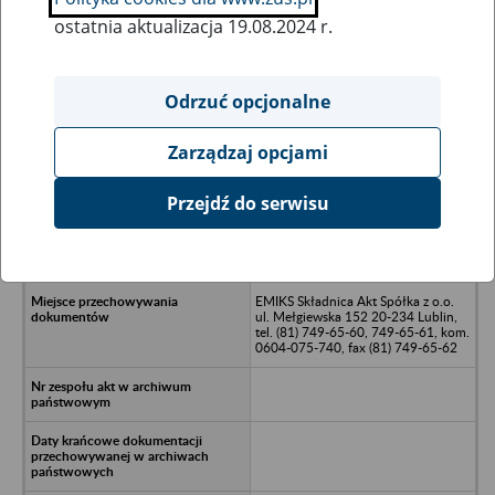
ostatnia aktualizacja 19.08.2024 r.
Wszystkie uwagi można przesyłać poprzez
formularz
Odrzuć opcjonalne
Zarządzaj opcjami
Ukryj wszystkie pozycje bazy
Przejdź do serwisu
Przedsiębiorstwo Dziewiarsko
Włókiennicze "PRIMA" - 23-400
Biłgoraj, ul. Zamojska 30
EMIKS Składnica Akt Spółka z o.o.
ul. Mełgiewska 152 20-234 Lublin,
tel. (81) 749-65-60, 749-65-61, kom.
0604-075-740, fax (81) 749-65-62