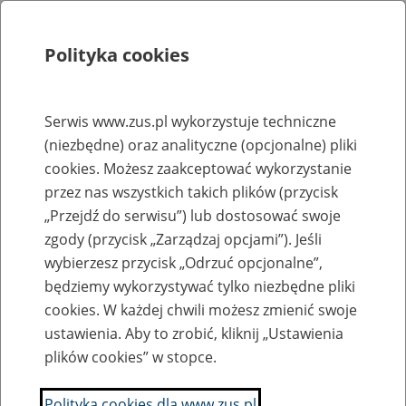
Polityka cookies
Szukaj
Menu
Serwis www.zus.pl wykorzystuje techniczne
(niezbędne) oraz analityczne (opcjonalne) pliki
Rejestry, ewidencje i archiwa
cookies. Możesz zaakceptować wykorzystanie
Baza zlikwidowanych lub
przez nas wszystkich takich plików (przycisk
„Przejdź do serwisu”) lub dostosować swoje
przekształconych zakładów pracy
zgody (przycisk „Zarządzaj opcjami”). Jeśli
wybierzesz przycisk „Odrzuć opcjonalne”,
Nazwa zakładu pracy:
będziemy wykorzystywać tylko niezbędne pliki
cookies. W każdej chwili możesz zmienić swoje
ustawienia. Aby to zrobić, kliknij „Ustawienia
plików cookies” w stopce.
SZUKAJ
Polityka cookies dla www.zus.pl