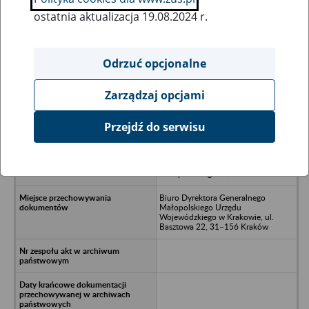
ostatnia aktualizacja 19.08.2024 r.
Wszystkie uwagi można przesyłać poprzez
formularz
Odrzuć opcjonalne
Zarządzaj opcjami
Ukryj wszystkie pozycje bazy
Przejdź do serwisu
Biuro Planowania Przestrzennego
Kraków /ostatnia nazwa Biuro
Rozwoju Krakowa, ul.
Kordylewskiego 11/
Biuro Dyrektora Generalnego
Małopolskiego Urzędu
Wojewódzkiego w Krakowie, ul.
Basztowa 22, 31–156 Kraków