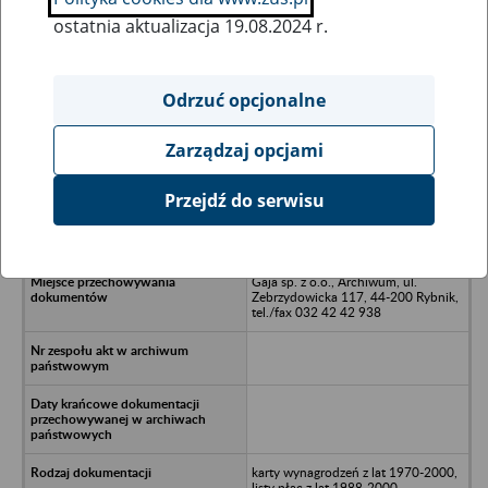
ostatnia aktualizacja 19.08.2024 r.
Wszystkie uwagi można przesyłać poprzez
formularz
Odrzuć opcjonalne
Zarządzaj opcjami
Ukryj wszystkie pozycje bazy
Przejdź do serwisu
Wimach S.A. , ul. Ligocka 103, 40-
568 Katowice
Gaja sp. z o.o., Archiwum, ul.
Zebrzydowicka 117, 44-200 Rybnik,
tel./fax 032 42 42 938
karty wynagrodzeń z lat 1970-2000,
listy płac z lat 1988-2000