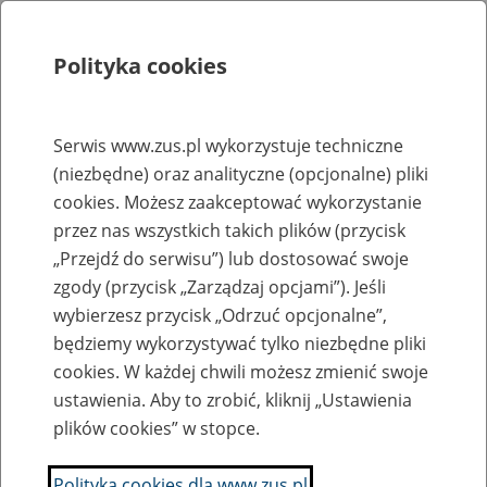
Polityka cookies
Szukaj
Menu
Serwis www.zus.pl wykorzystuje techniczne
(niezbędne) oraz analityczne (opcjonalne) pliki
Rejestry, ewidencje i archiwa
cookies. Możesz zaakceptować wykorzystanie
Baza zlikwidowanych lub
przez nas wszystkich takich plików (przycisk
„Przejdź do serwisu”) lub dostosować swoje
przekształconych zakładów pracy
zgody (przycisk „Zarządzaj opcjami”). Jeśli
wybierzesz przycisk „Odrzuć opcjonalne”,
Nazwa zakładu pracy:
będziemy wykorzystywać tylko niezbędne pliki
cookies. W każdej chwili możesz zmienić swoje
ustawienia. Aby to zrobić, kliknij „Ustawienia
plików cookies” w stopce.
SZUKAJ
Polityka cookies dla www.zus.pl