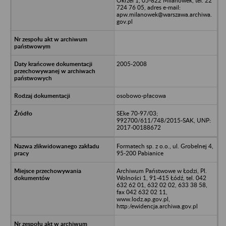
Okrzei 1, 05-822 Milanówek, tel. 22
724 76 05, adres e-mail:
apw.milanowek@warszawa.archiwa.
gov.pl
2005-2008
osobowo-płacowa
SEke 70-97/03;
992700/611/748/2015-SAK, UNP:
2017-00188672
Formatech sp. z o.o., ul. Grobelnej 4,
95-200 Pabianice
Archiwum Państwowe w Łodzi, Pl.
Wolności 1, 91-415 Łódź, tel. 042
632 62 01, 632 02 02, 633 38 58,
fax 042 632 02 11,
www.lodz.ap.gov.pl,
http:/ewidencja.archiwa.gov.pl