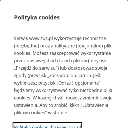
Polityka cookies
Szukaj
Menu
Serwis www.zus.pl wykorzystuje techniczne
(niezbędne) oraz analityczne (opcjonalne) pliki
Rejestry, ewidencje i archiwa
cookies. Możesz zaakceptować wykorzystanie
Baza zlikwidowanych lub
przez nas wszystkich takich plików (przycisk
„Przejdź do serwisu”) lub dostosować swoje
przekształconych zakładów pracy
zgody (przycisk „Zarządzaj opcjami”). Jeśli
wybierzesz przycisk „Odrzuć opcjonalne”,
Nazwa zakładu pracy:
będziemy wykorzystywać tylko niezbędne pliki
cookies. W każdej chwili możesz zmienić swoje
ustawienia. Aby to zrobić, kliknij „Ustawienia
plików cookies” w stopce.
SZUKAJ
Polityka cookies dla www.zus.pl