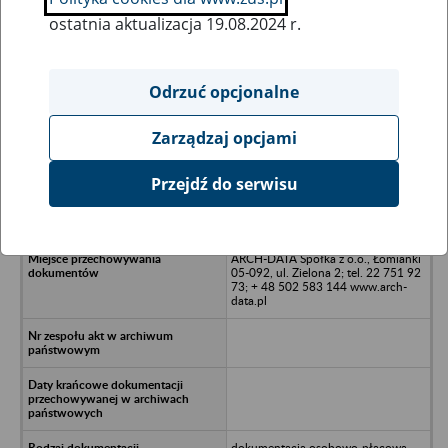
ostatnia aktualizacja 19.08.2024 r.
Wszystkie uwagi można przesyłać poprzez
formularz
Odrzuć opcjonalne
Zarządzaj opcjami
Ukryj wszystkie pozycje bazy
Przejdź do serwisu
Vertical PPH z siedzibą w Lubaniu,
59-800 Lubań, Jałowiec 51
ARCH-DATA Spółka z o.o., Łomianki
05-092, ul. Zielona 2; tel. 22 751 92
73; + 48 502 583 144 www.arch-
data.pl
dokumentacja osobowo-płacowa