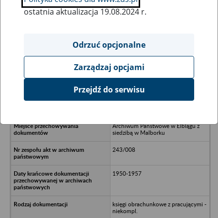
ostatnia aktualizacja 19.08.2024 r.
Wszystkie uwagi można przesyłać poprzez
formularz
Odrzuć opcjonalne
Zarządzaj opcjami
Ukryj wszystkie pozycje bazy
Przejdź do serwisu
Rolniczy Zespół Spółdzielczy im. 22
Lipca w Kątach
Archiwum Państwowe w Elblągu z
siedzibą w Malborku
243/008
1950-1957
księgi obrachunkowe z pracującymi -
niekompl.