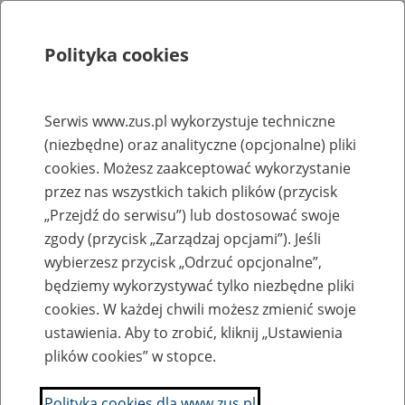
Polityka cookies
Szukaj
Menu
Serwis www.zus.pl wykorzystuje techniczne
(niezbędne) oraz analityczne (opcjonalne) pliki
Rejestry, ewidencje i archiwa
cookies. Możesz zaakceptować wykorzystanie
Baza zlikwidowanych lub
przez nas wszystkich takich plików (przycisk
„Przejdź do serwisu”) lub dostosować swoje
przekształconych zakładów pracy
zgody (przycisk „Zarządzaj opcjami”). Jeśli
wybierzesz przycisk „Odrzuć opcjonalne”,
Nazwa zakładu pracy:
będziemy wykorzystywać tylko niezbędne pliki
cookies. W każdej chwili możesz zmienić swoje
ustawienia. Aby to zrobić, kliknij „Ustawienia
plików cookies” w stopce.
SZUKAJ
Polityka cookies dla www.zus.pl