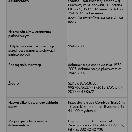
Oddział Dokumentacji Osobowej i
Płacowej w Milanówku, ul. Stefana
Okrzei 1, 05-822 Milanówek, tel. 22
724 76 05, adres e-mail:
apw.milanowek@warszawa.archiwa.
gov.pl
1948-2007
dokumentacja osobowa z lat 1973-
2007, dokumentacja płacowa z lat
1948-2007
SEKE 610A-18/05;
992700/611/748/2015-SAK, UNP:
2017-00188672
Przedsiębiorstwo Górnicze "Barbórka
- Gwarek" sp. z o.o., ul. Bytomska 45,
41-400 Mysłowice
Gaja sp. z o.o., Archiwum, ul.
Zebrzydowicka 117, 44-200 Rybnik,
tel./fax 032 42 42 938