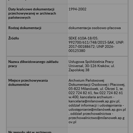
1994-2002
dokumentacja osobowo-płacowa
SEKE 610A-18/05;
992700/611/748/2015-SAK, UNP:
2017-00188672; UNP 2026-
00125380
Usługowa Spółdzielnia Pracy
Universal, 30-126 Kraków, ul.
Zapolskiej 38
Archwium Państwowej
Dokumentacji Osobowej i Płacowej,
05-822 Milanówek, ul. Okrzei 1, te.
022 724 82 61, fax 022 724 82 61
w.400, kancelaria archwium -
kancelaria@milanowek.ap.gov.pl,
oddział informacji i udostępniania -
udostępnianie@milanówek.ap.gov.pl
, oddział przechowalnictwa -
przechowalnictwo@milanowek.ap.g
ov.pl