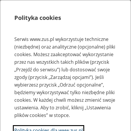
Polityka cookies
Szukaj
Menu
Serwis www.zus.pl wykorzystuje techniczne
(niezbędne) oraz analityczne (opcjonalne) pliki
Rejestry, ewidencje i archiwa
cookies. Możesz zaakceptować wykorzystanie
Baza zlikwidowanych lub
przez nas wszystkich takich plików (przycisk
„Przejdź do serwisu”) lub dostosować swoje
przekształconych zakładów pracy
zgody (przycisk „Zarządzaj opcjami”). Jeśli
wybierzesz przycisk „Odrzuć opcjonalne”,
Nazwa zakładu pracy:
będziemy wykorzystywać tylko niezbędne pliki
cookies. W każdej chwili możesz zmienić swoje
ustawienia. Aby to zrobić, kliknij „Ustawienia
plików cookies” w stopce.
SZUKAJ
Polityka cookies dla www.zus.pl