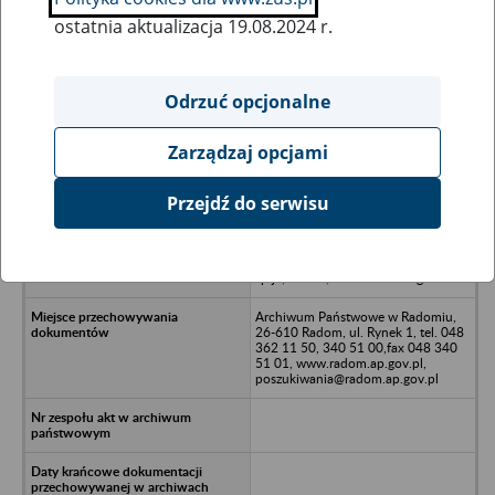
ostatnia aktualizacja 19.08.2024 r.
Wszystkie uwagi można przesyłać poprzez
formularz
Odrzuć opcjonalne
Zarządzaj opcjami
Ukryj wszystkie pozycje bazy
Przejdź do serwisu
Zakład Produkcyjno-Handlowy
"TEX" Andrzej Maj, Marek
Matuszkiewicz, Janusz Lodziński,
sp.j. ,Radom, ul. Czarnieckiego 124
Archiwum Państwowe w Radomiu,
26-610 Radom, ul. Rynek 1, tel. 048
362 11 50, 340 51 00,fax 048 340
51 01, www.radom.ap.gov.pl,
poszukiwania@radom.ap.gov.pl