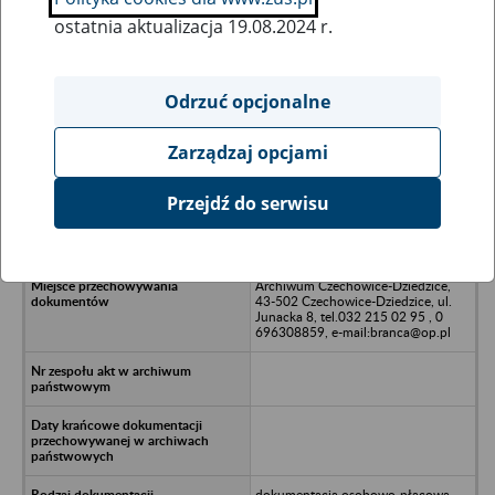
ostatnia aktualizacja 19.08.2024 r.
Wszystkie uwagi można przesyłać poprzez
formularz
Odrzuć opcjonalne
Zarządzaj opcjami
Ukryj wszystkie pozycje bazy
Przejdź do serwisu
Camelot Bielsko S.A. z siedzibą w
Bielsku-Białej
Archiwum Czechowice-Dziedzice,
43-502 Czechowice-Dziedzice, ul.
Junacka 8, tel.032 215 02 95 , 0
696308859, e-mail:branca@op.pl
dokumentacja osobowo-płacowa