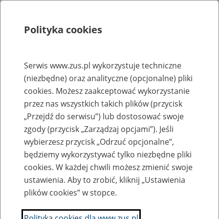
Polityka cookies
Szukaj
Menu
Serwis www.zus.pl wykorzystuje techniczne
(niezbędne) oraz analityczne (opcjonalne) pliki
Rejestry, ewidencje i archiwa
cookies. Możesz zaakceptować wykorzystanie
Baza zlikwidowanych lub
przez nas wszystkich takich plików (przycisk
„Przejdź do serwisu”) lub dostosować swoje
przekształconych zakładów pracy
zgody (przycisk „Zarządzaj opcjami”). Jeśli
wybierzesz przycisk „Odrzuć opcjonalne”,
Nazwa zakładu pracy:
będziemy wykorzystywać tylko niezbędne pliki
cookies. W każdej chwili możesz zmienić swoje
ustawienia. Aby to zrobić, kliknij „Ustawienia
plików cookies” w stopce.
SZUKAJ
Polityka cookies dla www.zus.pl