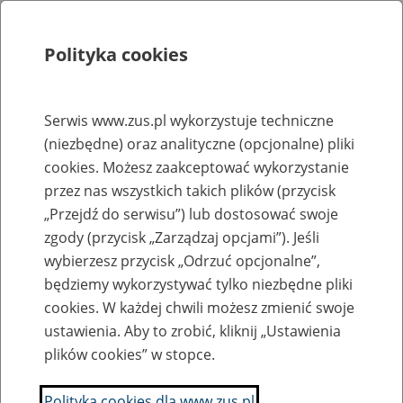
Polityka cookies
Szukaj
Menu
Serwis www.zus.pl wykorzystuje techniczne
(niezbędne) oraz analityczne (opcjonalne) pliki
Rejestry, ewidencje i archiwa
cookies. Możesz zaakceptować wykorzystanie
Baza zlikwidowanych lub
przez nas wszystkich takich plików (przycisk
„Przejdź do serwisu”) lub dostosować swoje
przekształconych zakładów pracy
zgody (przycisk „Zarządzaj opcjami”). Jeśli
wybierzesz przycisk „Odrzuć opcjonalne”,
Nazwa zakładu pracy:
będziemy wykorzystywać tylko niezbędne pliki
cookies. W każdej chwili możesz zmienić swoje
ustawienia. Aby to zrobić, kliknij „Ustawienia
plików cookies” w stopce.
SZUKAJ
Polityka cookies dla www.zus.pl