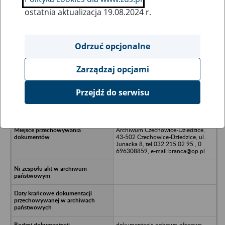
ostatnia aktualizacja 19.08.2024 r.
Wszystkie uwagi można przesyłać poprzez
formularz
Odrzuć opcjonalne
Zarządzaj opcjami
Ukryj wszystkie pozycje bazy
Przejdź do serwisu
Fol-Land z siedzibą w Bielsku-Białej
Archiwum Czechowice-Dziedzice,
43-502 Czechowice-Dziedzice, ul.
Junacka 8, tel.032 215 02 95 , 0
696308859, e-mail:branca@op.pl
dokumentacja oobowo-płacowa