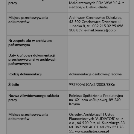
Małolitrażowych FSM W.W.R S.A. z
siedzibą w Bielsku-Białej
Archiwum Czechowice-Dziedzice,
43-502 Czechowice-Dziedzice, ul.
Junacka 8, tel. 032 215 02 95 696
308 859, e-mail:branca@op.pl
dokumentacja osobowo-płacowa
992700/610A/2/2008/SEKe
Rolnicza Spółdzielnia Produkcyjna
im. XX-lecia w Słupowej, 89-240
Kcynia
Ośrodek Archiwizacji i Usług
Ekonomicznych "AUDIATOR" sp. z
o.o., 64-920 Piła, ul. Sikorskiego 33,
tel. 067 268 40 01, tel./fax 351 78
55, www.audiator.com.pl