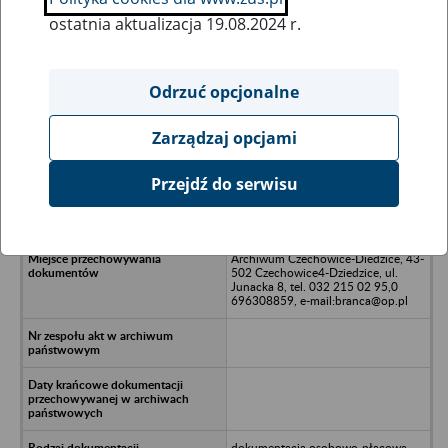
ostatnia aktualizacja 19.08.2024 r.
Wszystkie uwagi można przesyłać poprzez
formularz
Odrzuć opcjonalne
Zarządzaj opcjami
Ukryj wszystkie pozycje bazy
Przejdź do serwisu
Kombinat Budownictwa Ogólnego
w Oświęcimiu
Archiwum Czechowice-Diedzice, 43-
502 Czechowice4-Dziedzice, ul.
Junacka 8, tel. 032 215 02 95,0
696308859, e-mail:branca@op.pl
dokumentacja osobowo-płacowa