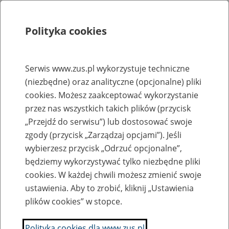
Polityka cookies
Szukaj
Menu
Serwis www.zus.pl wykorzystuje techniczne
(niezbędne) oraz analityczne (opcjonalne) pliki
Rejestry, ewidencje i archiwa
cookies. Możesz zaakceptować wykorzystanie
Baza zlikwidowanych lub
przez nas wszystkich takich plików (przycisk
„Przejdź do serwisu”) lub dostosować swoje
przekształconych zakładów pracy
zgody (przycisk „Zarządzaj opcjami”). Jeśli
wybierzesz przycisk „Odrzuć opcjonalne”,
Nazwa zakładu pracy:
będziemy wykorzystywać tylko niezbędne pliki
cookies. W każdej chwili możesz zmienić swoje
ustawienia. Aby to zrobić, kliknij „Ustawienia
plików cookies” w stopce.
SZUKAJ
Polityka cookies dla www.zus.pl