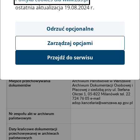
ostatnia aktualizacja 19.08.2024 r.
Wszystkie uwagi można przesyłać poprzez
formularz
Odrzuć opcjonalne
Zarządzaj opcjami
Ukryj wszystkie pozycje bazy
Przejdź do serwisu
Color Invest sp. z o.o., 91-316 Łódź,
ul. Sierakowskiego 21
Archiwum Państwowe w Warszawie
Archiwum Dokumentacji Osobowej i
Płacowej z siedzibą przy ul. Stefana
Okrzei 1, 05-822 Milanówek tel. 22
724 76 05 e-mail
adop.kancelaria@warszawa.ap.gov.pl