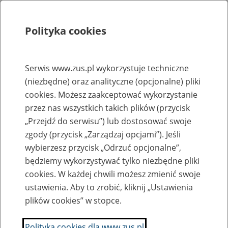
Polityka cookies
Szukaj
Menu
Serwis www.zus.pl wykorzystuje techniczne
(niezbędne) oraz analityczne (opcjonalne) pliki
Rejestry, ewidencje i archiwa
cookies. Możesz zaakceptować wykorzystanie
Baza zlikwidowanych lub
przez nas wszystkich takich plików (przycisk
„Przejdź do serwisu”) lub dostosować swoje
przekształconych zakładów pracy
zgody (przycisk „Zarządzaj opcjami”). Jeśli
wybierzesz przycisk „Odrzuć opcjonalne”,
Nazwa zakładu pracy:
będziemy wykorzystywać tylko niezbędne pliki
cookies. W każdej chwili możesz zmienić swoje
ustawienia. Aby to zrobić, kliknij „Ustawienia
plików cookies” w stopce.
SZUKAJ
Polityka cookies dla www.zus.pl