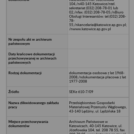
104,/n40-145 Katowice/ntel.
sekretariat (032) 208-78-01 lub
02,/nfax: (032) 208-78-05;/nBiuro
Obsługi Interesantów: tel:(032) 208-
78-
55,/nkancelaria@katowice.ap.gov.pl;
/nwww.katowice.ap.gov.pl
dokumentacja osobowa z lat 1968-
2008,/ndokumentacja płacowa z lat
1977-2008
SEKe 610-7/09
Przedsiębiorstwo Gospodarki
Materiałowej Przemysłu Węglowego,
43-140 Lędziny, ul. Lędzińska 18
Archiwum Państwowe w
Katowicach, 40-145 Katowice, ul.
Józefowska 104, tel. 208 78 55, fax