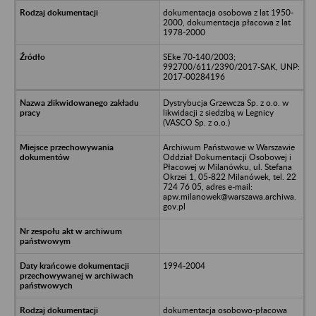
dokumentacja osobowa z lat 1950-
2000, dokumentacja płacowa z lat
1978-2000
SEke 70-140/2003;
992700/611/2390/2017-SAK, UNP:
2017-00284196
Dystrybucja Grzewcza Sp. z o.o. w
likwidacji z siedzibą w Legnicy
(VASCO Sp. z o.o.)
Archiwum Państwowe w Warszawie
Oddział Dokumentacji Osobowej i
Płacowej w Milanówku, ul. Stefana
Okrzei 1, 05-822 Milanówek, tel. 22
724 76 05, adres e-mail:
apw.milanowek@warszawa.archiwa.
gov.pl
1994-2004
dokumentacja osobowo-płacowa