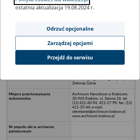
ostatnia aktualizacja 19.08.2024 r.
Wszystkie uwagi można przesyłać poprzez
formularz
Odrzuć opcjonalne
Zarządzaj opcjami
Ukryj wszystkie pozycje bazy
Przejdź do serwisu
Polskie Górnictwo Naftowe i
Gazownictwo S.A. w Warszawie,
Oddział Wykonawstwa
Inwestycyjnego i Usług Socjalnych w
Zielonej Górze
Archiwum Narodowe w Krakowie,
30-960 Kraków, ul. Sienna 16, tel.
(12) 422-40-94, 421-27-90; fax. (12)
421-35-44; e-mail:
sekretariat@archiwum.krakow.pl;
www.archiwum.krakow.pl