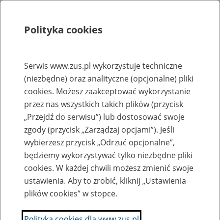
Polityka cookies
Szukaj
Menu
Serwis www.zus.pl wykorzystuje techniczne
(niezbędne) oraz analityczne (opcjonalne) pliki
Rejestry, ewidencje i archiwa
cookies. Możesz zaakceptować wykorzystanie
Baza zlikwidowanych lub
przez nas wszystkich takich plików (przycisk
„Przejdź do serwisu”) lub dostosować swoje
przekształconych zakładów pracy
zgody (przycisk „Zarządzaj opcjami”). Jeśli
wybierzesz przycisk „Odrzuć opcjonalne”,
Nazwa zakładu pracy:
będziemy wykorzystywać tylko niezbędne pliki
cookies. W każdej chwili możesz zmienić swoje
ustawienia. Aby to zrobić, kliknij „Ustawienia
plików cookies” w stopce.
SZUKAJ
Polityka cookies dla www.zus.pl