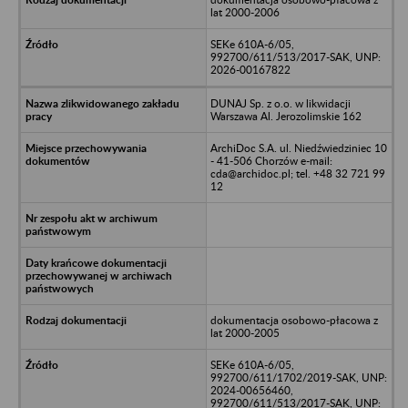
lat 2000-2006
SEKe 610A-6/05,
992700/611/513/2017-SAK, UNP:
2026-00167822
DUNAJ Sp. z o.o. w likwidacji
Warszawa Al. Jerozolimskie 162
ArchiDoc S.A. ul. Niedźwiedziniec 10
- 41-506 Chorzów e-mail:
cda@archidoc.pl; tel. +48 32 721 99
12
dokumentacja osobowo-płacowa z
lat 2000-2005
SEKe 610A-6/05,
992700/611/1702/2019-SAK, UNP:
2024-00656460,
992700/611/513/2017-SAK, UNP: