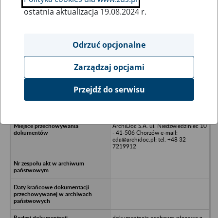
ostatnia aktualizacja 19.08.2024 r.
Wszystkie uwagi można przesyłać poprzez
formularz
Odrzuć opcjonalne
Zarządzaj opcjami
Ukryj wszystkie pozycje bazy
Przejdź do serwisu
AUTO-CONRAD S.A., 01-909
Warszawa, ul. Sokratesa 7
ArchiDoc S.A. ul. Niedźwiedziniec 10
- 41-506 Chorzów e-mail:
cda@archidoc.pl; tel. +48 32
7219912
dokumentacja osobowo-płacowa z