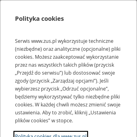
Polityka cookies
Szukaj
Menu
Serwis www.zus.pl wykorzystuje techniczne
(niezbędne) oraz analityczne (opcjonalne) pliki
Rejestry, ewidencje i archiwa
cookies. Możesz zaakceptować wykorzystanie
Baza zlikwidowanych lub
przez nas wszystkich takich plików (przycisk
„Przejdź do serwisu”) lub dostosować swoje
przekształconych zakładów pracy
zgody (przycisk „Zarządzaj opcjami”). Jeśli
wybierzesz przycisk „Odrzuć opcjonalne”,
Nazwa zakładu pracy:
będziemy wykorzystywać tylko niezbędne pliki
cookies. W każdej chwili możesz zmienić swoje
ustawienia. Aby to zrobić, kliknij „Ustawienia
plików cookies” w stopce.
SZUKAJ
Polityka cookies dla www.zus.pl