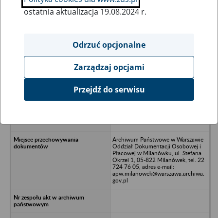
ostatnia aktualizacja 19.08.2024 r.
Wszystkie uwagi można przesyłać poprzez
formularz
Odrzuć opcjonalne
Zarządzaj opcjami
Ukryj wszystkie pozycje bazy
Przejdź do serwisu
Ekomelbud Przedsiębiorstwo
Budownictwa Ekologiczno-
Melioracyjnego S.A., 64-100 Leszno,
ul. Leśna 1
Archiwum Państwowe w Warszawie
Oddział Dokumentacji Osobowej i
Płacowej w Milanówku, ul. Stefana
Okrzei 1, 05-822 Milanówek, tel. 22
724 76 05, adres e-mail:
apw.milanowek@warszawa.archiwa.
gov.pl