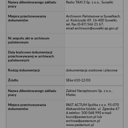
Radio TAXI 3 Sp. z o.o., Suwałki
Archiwum Państwowe w Suwałkach,
ul. Kościuszki 69, 16-400 Suwałki;
tel./fax (0-87) 566 21 67;
email:archiwum@suwalki.ap.gov.pl
dokumentacja osobowa i płacowa
SEke 610-12/03
Zakład Narzędziowni Sp. z o.o.,
Mielec
PAST ACTUM Spółka z o.o. 95-070
Aleksandrów Łódzki, ul. Zgierska 47
A telefon: 500 068 990 e-mail:
biuro@pastactum.pl lub
archiwa@pastactum.pl
www.pastactum.pl