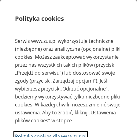
Polityka cookies
Szukaj
Menu
Serwis www.zus.pl wykorzystuje techniczne
(niezbędne) oraz analityczne (opcjonalne) pliki
Rejestry, ewidencje i archiwa
cookies. Możesz zaakceptować wykorzystanie
Baza zlikwidowanych lub
przez nas wszystkich takich plików (przycisk
„Przejdź do serwisu”) lub dostosować swoje
przekształconych zakładów pracy
zgody (przycisk „Zarządzaj opcjami”). Jeśli
wybierzesz przycisk „Odrzuć opcjonalne”,
Nazwa zakładu pracy:
będziemy wykorzystywać tylko niezbędne pliki
cookies. W każdej chwili możesz zmienić swoje
ustawienia. Aby to zrobić, kliknij „Ustawienia
plików cookies” w stopce.
SZUKAJ
Polityka cookies dla www.zus.pl