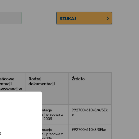
SZUKAJ
rańcowe
Rodzaj
Źródło
ntacji
dokumentacji
owywanej w
ach
owych
dokumentacja
992700/610/8/A/SEk
osobowa i płacowa z
e
lat 1955-2005
dokumentacja
992700/610/8/SEke
e
osobowa i płacowa z
lat 1999-2006