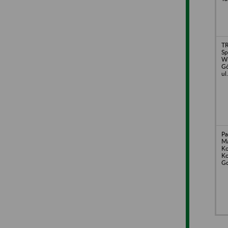
T
Sp
Wi
Gó
ul
Pa
M
Ko
Ko
Go