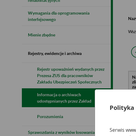
rehabilitacyjnych
Wymagania dla oprogramowania
Naz
interfejsowego
Wsz
Mienie zbędne
Rejestry, ewidencje i archiwa
Rejestr upoważnień wydanych przez
Prezesa ZUS dla pracowników
N
z
Zakładu Ubezpieczeń Społecznych
z
Informacja o archiwach
udostępnianych przez Zakład
Polityka
Sp
In
"D
Porozumienia
Fi
Serwis www.
Pr
Sprawozdania z wyników losowania do
Ha