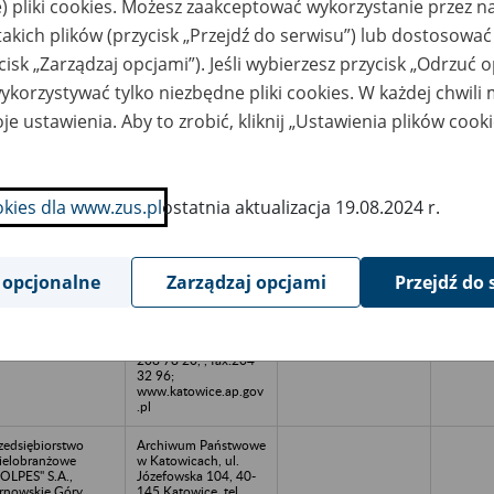
) pliki cookies. Możesz zaakceptować wykorzystanie przez n
. z o.o., Piekary
ąskie
takich plików (przycisk „Przejdź do serwisu”) lub dostosować
cisk „Zarządzaj opcjami”). Jeśli wybierzesz przycisk „Odrzuć 
zedsiębiorstwo
GAJA Sp. z o.o., ul.
bót Zbrojarskich,
Zebrzydowska 117,
korzystywać tylko niezbędne pliki cookies. W każdej chwili
tonowych i
44-200 Rybnik
efabrykacji
je ustawienia. Aby to zrobić, kliknij „Ustawienia plików cook
berow-Pref sp. z
o., Rybnik
zedsiębiorstwo
GAJA Sp. z o.o., ul.
odukcji Drobiu
Zebrzydowska 117,
okies dla www.zus.pl
ostatnia aktualizacja 19.08.2024 r.
ESZCZYNY" sp. z
44-200 Rybnik
o., 44-238
erwonka -
szczyny
 opcjonalne
Zarządzaj opcjami
Przejdź do 
rtownia Mięsa
Archiwum Państwowe
ADO, Katowice
w Katowicach, ul.
Józefowska 104, 40-
145 Katowice, tel.
208 78 20, , fax:204
32 96;
www.katowice.ap.gov
.pl
zedsiębiorstwo
Archiwum Państwowe
elobranżowe
w Katowicach, ul.
OLPES" S.A.,
Józefowska 104, 40-
rnowskie Góry
145 Katowice, tel.