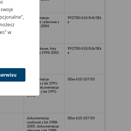
as
 swoje
opcjonalne”,
dokumentacja
992700/610/8/A/SEk
osobowa i płacowa z
e
 możesz
lat 2002-2004
ies” w
akta osobowe, listy
992700/610/8/A/SEk
płac z lat 1994-2001
e
serwisu
dokumentacja
SEke 610-107/03
osobowa z lat 1991-
1994, dokumentacja
płacowa z lat 1991-
1993
dokumentacja
SEke 610-107/03
osobowa z lat 1988-
2005, dokumentacja
płacowa z lat 1988-