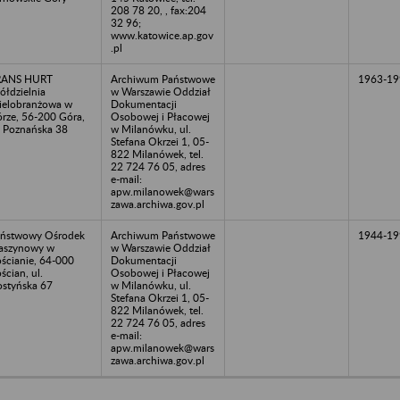
208 78 20, , fax:204
32 96;
www.katowice.ap.gov
.pl
RANS HURT
Archiwum Państwowe
1963-19
ółdzielnia
w Warszawie Oddział
elobranżowa w
Dokumentacji
rze, 56-200 Góra,
Osobowej i Płacowej
. Poznańska 38
w Milanówku, ul.
Stefana Okrzei 1, 05-
822 Milanówek, tel.
22 724 76 05, adres
e-mail:
apw.milanowek@wars
zawa.archiwa.gov.pl
ństwowy Ośrodek
Archiwum Państwowe
1944-19
aszynowy w
w Warszawie Oddział
ścianie, 64-000
Dokumentacji
ścian, ul.
Osobowej i Płacowej
styńska 67
w Milanówku, ul.
Stefana Okrzei 1, 05-
822 Milanówek, tel.
22 724 76 05, adres
e-mail:
apw.milanowek@wars
zawa.archiwa.gov.pl