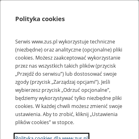
Polityka cookies
Szukaj
Menu
Serwis www.zus.pl wykorzystuje techniczne
(niezbędne) oraz analityczne (opcjonalne) pliki
Rejestry, ewidencje i archiwa
cookies. Możesz zaakceptować wykorzystanie
Baza zlikwidowanych lub
przez nas wszystkich takich plików (przycisk
„Przejdź do serwisu”) lub dostosować swoje
przekształconych zakładów pracy
zgody (przycisk „Zarządzaj opcjami”). Jeśli
wybierzesz przycisk „Odrzuć opcjonalne”,
Nazwa zakładu pracy:
będziemy wykorzystywać tylko niezbędne pliki
cookies. W każdej chwili możesz zmienić swoje
ustawienia. Aby to zrobić, kliknij „Ustawienia
plików cookies” w stopce.
SZUKAJ
Polityka cookies dla www.zus.pl