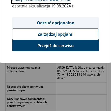
ostatnia aktualizacja 19.08.2024 r.
Wszystkie uwagi można przesyłać poprzez
formularz
Odrzuć opcjonalne
Zarządzaj opcjami
Ukryj wszystkie pozycje bazy
Przejdź do serwisu
Dziewiarska Spółdzielnia Pracy 1
Maja w Kętach - Kęty, ul. Żwirki i
Wigury 19
ARCH-DATA Spółka z o.o., Łomianki
05-092, ul. Zielona 2; tel. 22 751 92
73; + 48 502 583 144 www.arch-
data.pl