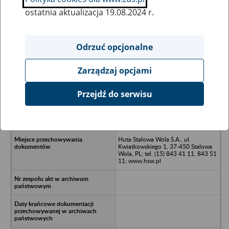
ostatnia aktualizacja 19.08.2024 r.
Wszystkie uwagi można przesyłać poprzez
formularz
Odrzuć opcjonalne
Zarządzaj opcjami
Ukryj wszystkie pozycje bazy
Przejdź do serwisu
Huta Stalowa Wola - Zakład
Urządzeń Mechanicznych Sp.z o.o.,
Stalowa Wola
Huta Stalowa Wola S.A., ul.
Kwiatkowskiego 1, 37-450 Stalowa
Wola, PL; tel. (15) 843 41 11, 843 51
11; www.hsw.pl