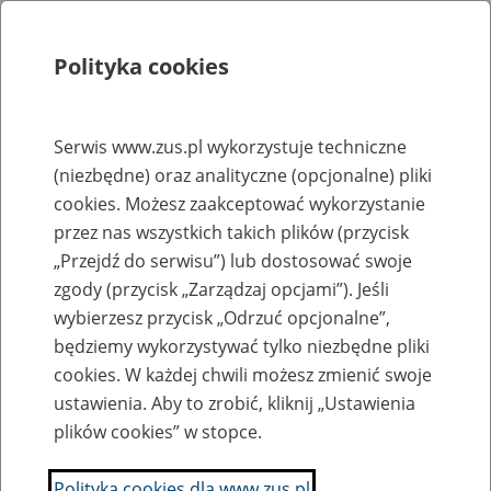
Polityka cookies
Szukaj
Menu
Serwis www.zus.pl wykorzystuje techniczne
(niezbędne) oraz analityczne (opcjonalne) pliki
Rejestry, ewidencje i archiwa
cookies. Możesz zaakceptować wykorzystanie
Baza zlikwidowanych lub
przez nas wszystkich takich plików (przycisk
„Przejdź do serwisu”) lub dostosować swoje
przekształconych zakładów pracy
zgody (przycisk „Zarządzaj opcjami”). Jeśli
wybierzesz przycisk „Odrzuć opcjonalne”,
Nazwa zakładu pracy:
będziemy wykorzystywać tylko niezbędne pliki
cookies. W każdej chwili możesz zmienić swoje
ustawienia. Aby to zrobić, kliknij „Ustawienia
plików cookies” w stopce.
SZUKAJ
Polityka cookies dla www.zus.pl