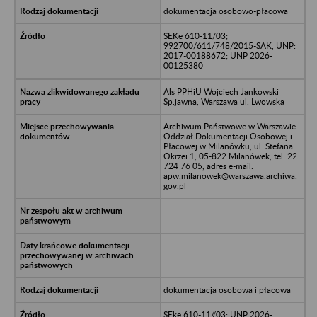
dokumentacja osobowo-płacowa
SEKe 610-11/03;
992700/611/748/2015-SAK, UNP:
2017-00188672; UNP 2026-
00125380
Als PPHiU Wojciech Jankowski
Sp.jawna, Warszawa ul. Lwowska
Archiwum Państwowe w Warszawie
Oddział Dokumentacji Osobowej i
Płacowej w Milanówku, ul. Stefana
Okrzei 1, 05-822 Milanówek, tel. 22
724 76 05, adres e-mail:
apw.milanowek@warszawa.archiwa.
gov.pl
dokumentacja osobowa i płacowa
SEke 610-11//03; UNP 2026-