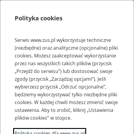
Polityka cookies
Szukaj
Menu
Serwis www.zus.pl wykorzystuje techniczne
(niezbędne) oraz analityczne (opcjonalne) pliki
Rejestry, ewidencje i archiwa
cookies. Możesz zaakceptować wykorzystanie
Baza zlikwidowanych lub
przez nas wszystkich takich plików (przycisk
„Przejdź do serwisu”) lub dostosować swoje
przekształconych zakładów pracy
zgody (przycisk „Zarządzaj opcjami”). Jeśli
wybierzesz przycisk „Odrzuć opcjonalne”,
Nazwa zakładu pracy:
będziemy wykorzystywać tylko niezbędne pliki
cookies. W każdej chwili możesz zmienić swoje
ustawienia. Aby to zrobić, kliknij „Ustawienia
plików cookies” w stopce.
SZUKAJ
Polityka cookies dla www.zus.pl