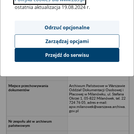
ostatnia aktualizacja 19.08.2024 r.
Wszystkie uwagi można przesyłać poprzez
formularz
Odrzuć opcjonalne
Zarządzaj opcjami
Ukryj wszystkie pozycje bazy
Przejdź do serwisu
Forbo Techniki Budowlane Polska
Sp. z o.o. w likwidacji, 01-460
Warszawa, ul. Górczewska 228c lok.
11
Archiwum Państwowe w Warszawie
Oddział Dokumentacji Osobowej i
Płacowej w Milanówku, ul. Stefana
Okrzei 1, 05-822 Milanówek, tel. 22
724 76 05, adres e-mail:
apw.milanowek@warszawa.archiwa.
gov.pl