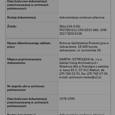
dokumentacja osobowo-płacowa
SEke 61A-3/06;
992700/611/194/2015-SAK, UNP:
2017-00314138
Rolnicza Spółdzielnia Produkcyjna w
Jednaczewie, 18-400 Łomża,
Jednaczewo, ul. Łomżyńska 58
NAREW–OSTROŁĘKA Sp. z o.o.
Zakład Usług Archiwalnych i
Składnica Akt w Ostrołęce z siedzibą
w: Ławy 81 C, 07-411 Rzekuń, tel.
(29) 760-52-91, fax: (29) 760-57-34,
e-mail: archiwum-narew@o2.pl
1978-1990
dokumentacja osobowo-płacowa