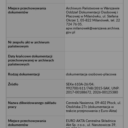
Archiwum Państwowe w Warszawie
Oddział Dokumentacji Osobowej i
Płacowej w Milanówku, ul. Stefana
Okrzei 1, 05-822 Milanówek, tel. 22
724 76 05,
apw.milanowek@warszawa.archiwa.
gov.pl
dokumentacja osobowo-płacowa
SEKe 610A-26/04;
992700/611/748/2015-SAK, UNP:
2017-00188672, 2026-00125380
Centrala Nasienna, 09-402 Płock, ul.
Otolińska 27c (dokumentacja w
trakcie przejmowania z Euro-Akta)
EURO AKTA Centralna Składnica
Akt Sp. z o.o., ul. Narutowicza 39,