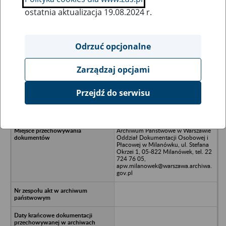
ostatnia aktualizacja 19.08.2024 r.
Wszystkie uwagi można przesyłać poprzez
formularz
Odrzuć opcjonalne
Zarządzaj opcjami
Ukryj wszystkie pozycje bazy
Przejdź do serwisu
PROM Sp. z o.o., 09-400 Płock, ul.
Popłacińska 42
Archiwum Państwowe w Warszawie
Oddział Dokumentacji Osobowej i
Płacowej w Milanówku, ul. Stefana
Okrzei 1, 05-822 Milanówek, tel. 22
724 76 05,
apw.milanowek@warszawa.archiwa.
gov.pl