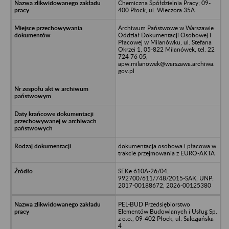
Chemiczna Spółdzielnia Pracy; 09-
400 Płock, ul. Wieczora 35A
Archiwum Państwowe w Warszawie
Oddział Dokumentacji Osobowej i
Płacowej w Milanówku, ul. Stefana
Okrzei 1, 05-822 Milanówek, tel. 22
724 76 05,
apw.milanowek@warszawa.archiwa.
gov.pl
dokumentacja osobowa i płacowa w
trakcie przejmowania z EURO-AKTA
SEKe 610A-26/04;
992700/611/748/2015-SAK, UNP:
2017-00188672, 2026-00125380
PEL-BUD Przedsiębiorstwo
Elementów Budowlanych i Usług Sp.
z o.o., 09-402 Płock, ul. Salezjańska
4