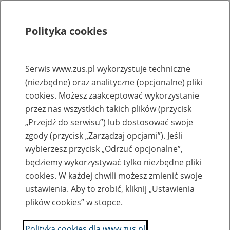
Polityka cookies
Szukaj
Menu
Serwis www.zus.pl wykorzystuje techniczne
(niezbędne) oraz analityczne (opcjonalne) pliki
Rejestry, ewidencje i archiwa
cookies. Możesz zaakceptować wykorzystanie
Baza zlikwidowanych lub
przez nas wszystkich takich plików (przycisk
„Przejdź do serwisu”) lub dostosować swoje
przekształconych zakładów pracy
zgody (przycisk „Zarządzaj opcjami”). Jeśli
wybierzesz przycisk „Odrzuć opcjonalne”,
Nazwa zakładu pracy:
będziemy wykorzystywać tylko niezbędne pliki
cookies. W każdej chwili możesz zmienić swoje
ustawienia. Aby to zrobić, kliknij „Ustawienia
plików cookies” w stopce.
SZUKAJ
Polityka cookies dla www.zus.pl