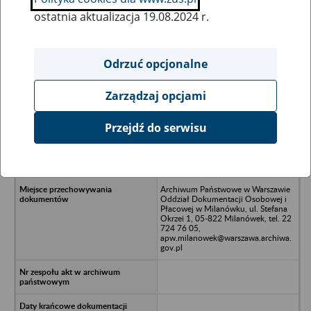
ostatnia aktualizacja 19.08.2024 r.
Wszystkie uwagi można przesyłać poprzez
formularz
Odrzuć opcjonalne
Zarządzaj opcjami
Ukryj wszystkie pozycje bazy
Przejdź do serwisu
Zakłady Przemysłu Bawełnianego
POLINO S.A., 90-043 Łódź, ul.
Targowa 35
Archiwum Państwowe w Warszawie
Oddział Dokumentacji Osobowej i
Płacowej w Milanówku, ul. Stefana
Okrzei 1, 05-822 Milanówek, tel. 22
724 76 05,
apw.milanowek@warszawa.archiwa.
gov.pl