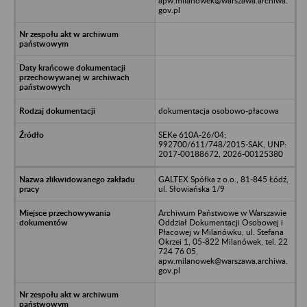
apw.milanowek@warszawa.archiwa.
gov.pl
dokumentacja osobowo-płacowa
SEKe 610A-26/04;
992700/611/748/2015-SAK, UNP:
2017-00188672, 2026-00125380
GALTEX Spółka z o.o., 81-845 Łódź,
ul. Słowiańska 1/9
Archiwum Państwowe w Warszawie
Oddział Dokumentacji Osobowej i
Płacowej w Milanówku, ul. Stefana
Okrzei 1, 05-822 Milanówek, tel. 22
724 76 05,
apw.milanowek@warszawa.archiwa.
gov.pl