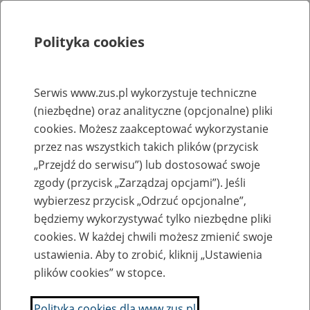
Polityka cookies
Szukaj
Menu
Serwis www.zus.pl wykorzystuje techniczne
(niezbędne) oraz analityczne (opcjonalne) pliki
Rejestry, ewidencje i archiwa
cookies. Możesz zaakceptować wykorzystanie
Baza zlikwidowanych lub
przez nas wszystkich takich plików (przycisk
„Przejdź do serwisu”) lub dostosować swoje
przekształconych zakładów pracy
zgody (przycisk „Zarządzaj opcjami”). Jeśli
wybierzesz przycisk „Odrzuć opcjonalne”,
Nazwa zakładu pracy:
będziemy wykorzystywać tylko niezbędne pliki
cookies. W każdej chwili możesz zmienić swoje
ustawienia. Aby to zrobić, kliknij „Ustawienia
plików cookies” w stopce.
SZUKAJ
Polityka cookies dla www.zus.pl