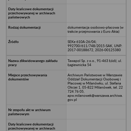
dokumentacja osobowo-płacowa (w
trakcie przejmowania z Euro Akta)
SEKe 610A-26/04;
992700/611/748/2015-SAK, UNP:
2017-00188672, 2026-00125380
Tawapol Sp. z o.o., 91-463 Łódź, ul.
Łagiewnicka 54
Archiwum Państwowe w Warszawie
Oddział Dokumentacji Osobowej i
Płacowej w Milanówku, ul. Stefana
Okrzei 1, 05-822 Milanówek, tel. 22
724 76 05,
apw.milanowek@warszawa.archiwa.
gov.pl