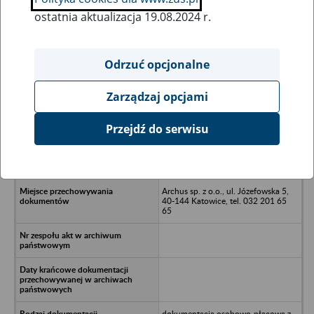
ostatnia aktualizacja 19.08.2024 r.
Wszystkie uwagi można przesyłać poprzez
formularz
Odrzuć opcjonalne
Zarządzaj opcjami
Ukryj wszystkie pozycje bazy
Przejdź do serwisu
El-Met-Chem sp. z o.o.
Przedsiębiorstwo Wielobranżowe, ul.
Dąbrowskiego 95, 43-100 Tychy
Archus sp. z o.o., ul. Józefowska 5,
40-144 Katowice, tel. 032 201 65
65
dokumentacja osobowo-płacowa z