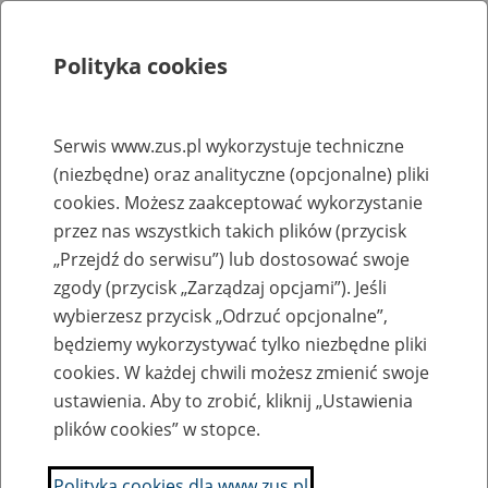
Polityka cookies
Szukaj
Menu
Serwis www.zus.pl wykorzystuje techniczne
(niezbędne) oraz analityczne (opcjonalne) pliki
Rejestry, ewidencje i archiwa
cookies. Możesz zaakceptować wykorzystanie
Baza zlikwidowanych lub
przez nas wszystkich takich plików (przycisk
„Przejdź do serwisu”) lub dostosować swoje
przekształconych zakładów pracy
zgody (przycisk „Zarządzaj opcjami”). Jeśli
wybierzesz przycisk „Odrzuć opcjonalne”,
Nazwa zakładu pracy:
będziemy wykorzystywać tylko niezbędne pliki
cookies. W każdej chwili możesz zmienić swoje
ustawienia. Aby to zrobić, kliknij „Ustawienia
plików cookies” w stopce.
SZUKAJ
Polityka cookies dla www.zus.pl