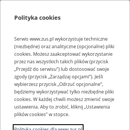
Polityka cookies
Szukaj
Menu
Serwis www.zus.pl wykorzystuje techniczne
(niezbędne) oraz analityczne (opcjonalne) pliki
Rejestry, ewidencje i archiwa
cookies. Możesz zaakceptować wykorzystanie
Baza zlikwidowanych lub
przez nas wszystkich takich plików (przycisk
„Przejdź do serwisu”) lub dostosować swoje
przekształconych zakładów pracy
zgody (przycisk „Zarządzaj opcjami”). Jeśli
wybierzesz przycisk „Odrzuć opcjonalne”,
Nazwa zakładu pracy:
będziemy wykorzystywać tylko niezbędne pliki
cookies. W każdej chwili możesz zmienić swoje
ustawienia. Aby to zrobić, kliknij „Ustawienia
plików cookies” w stopce.
SZUKAJ
Polityka cookies dla www.zus.pl