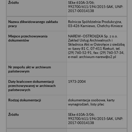
SEke 610A-3/06;
992700/611/194/2015-SAK, UNP:
2017-00314138
Rolnicza Spółdzielnia Produkcyjna,
03-426 Karniewo, Chełchy-Kmiece
NAREW–OSTROŁĘKA Sp. z o.o.
Zakład Usług Archiwalnych i
Składnica Akt w Ostrołęce z siedzibą
w: Ławy 81 C, 07-411 Rzekuń, tel.
(29) 760-52-91, fax: (29) 760-57-34,
e-mail: archiwum-narew@o2.pl
1973-2004
dokumentacja osobowa, karty
wynagrodzeń, listy płac
SEke 610A-3/06;
992700/611/194/2015-SAK, UNP:
2017-00314138