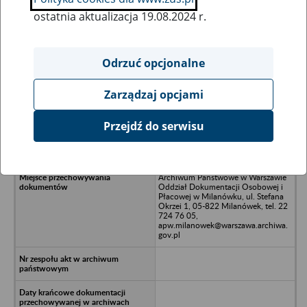
ostatnia aktualizacja 19.08.2024 r.
Wszystkie uwagi można przesyłać poprzez
formularz
Odrzuć opcjonalne
Zarządzaj opcjami
Ukryj wszystkie pozycje bazy
Przejdź do serwisu
POLRYN S.A. w Kutnie - Woźniaków,
99-300 Kutno
Archiwum Państwowe w Warszawie
Oddział Dokumentacji Osobowej i
Płacowej w Milanówku, ul. Stefana
Okrzei 1, 05-822 Milanówek, tel. 22
724 76 05,
apw.milanowek@warszawa.archiwa.
gov.pl