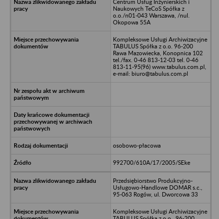
Centrum Usług Inżynierskich i
Naukowych TeCoS Spółka z
o.o./n01-043 Warszawa, /nul.
Okopowa 55A
Kompleksowe Usługi Archiwizacyjne
TABULUS Spółka z o.o. 96-200
Rawa Mazowiecka, Konopnica 102
tel./fax. 0-46 813-12-03 tel. 0-46
813-11-95(96) www.tabulus.com.pl,
e-mail: biuro@tabulus.com.pl
osobowo-płacowa
992700/610A/17/2005/SEke
Przedsiębiorstwo Produkcyjno-
Usługowo-Handlowe DOMAR s.c.,
95-063 Rogów, ul. Dworcowa 33
Kompleksowe Usługi Archiwizacyjne
TABULUS Spółka z o.o., 96-200