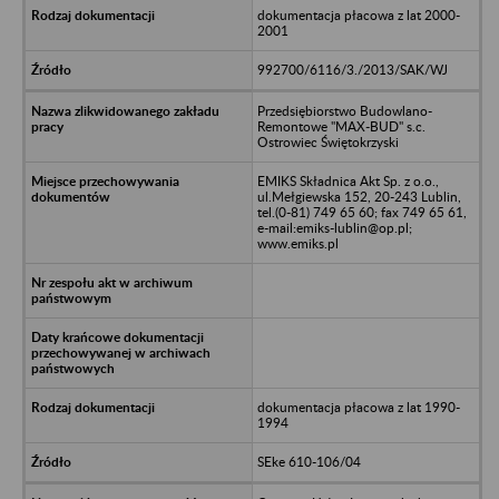
dokumentacja płacowa z lat 2000-
2001
992700/6116/3./2013/SAK/WJ
Przedsiębiorstwo Budowlano-
Remontowe "MAX-BUD" s.c.
Ostrowiec Świętokrzyski
EMIKS Składnica Akt Sp. z o.o.,
ul.Mełgiewska 152, 20-243 Lublin,
tel.(0-81) 749 65 60; fax 749 65 61,
e-mail:emiks-lublin@op.pl;
www.emiks.pl
dokumentacja płacowa z lat 1990-
1994
SEke 610-106/04