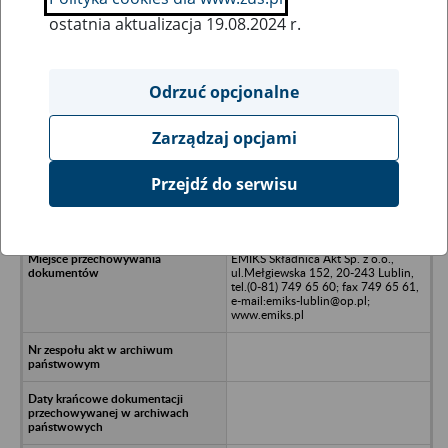
ostatnia aktualizacja 19.08.2024 r.
Wszystkie uwagi można przesyłać poprzez
formularz
Odrzuć opcjonalne
Zarządzaj opcjami
Ukryj wszystkie pozycje bazy
Przejdź do serwisu
Hurtownia Wod-Kan-Co sp. z o.o.,
20-150 Lublin, ul. Bursaki 6
EMIKS Składnica Akt Sp. z o.o.,
ul.Mełgiewska 152, 20-243 Lublin,
tel.(0-81) 749 65 60; fax 749 65 61,
e-mail:emiks-lublin@op.pl;
www.emiks.pl