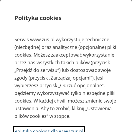
Polityka cookies
Szukaj
Menu
Serwis www.zus.pl wykorzystuje techniczne
(niezbędne) oraz analityczne (opcjonalne) pliki
Rejestry, ewidencje i archiwa
cookies. Możesz zaakceptować wykorzystanie
Baza zlikwidowanych lub
przez nas wszystkich takich plików (przycisk
„Przejdź do serwisu”) lub dostosować swoje
przekształconych zakładów pracy
zgody (przycisk „Zarządzaj opcjami”). Jeśli
wybierzesz przycisk „Odrzuć opcjonalne”,
Nazwa zakładu pracy:
będziemy wykorzystywać tylko niezbędne pliki
cookies. W każdej chwili możesz zmienić swoje
ustawienia. Aby to zrobić, kliknij „Ustawienia
plików cookies” w stopce.
SZUKAJ
Polityka cookies dla www.zus.pl