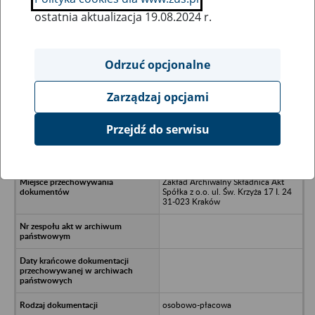
ostatnia aktualizacja 19.08.2024 r.
Wszystkie uwagi można przesyłać poprzez
formularz
Odrzuć opcjonalne
Zarządzaj opcjami
Ukryj wszystkie pozycje bazy
Przejdź do serwisu
AUTOSERVICE Spółka z o.o.,/n28-
236 Rytwiany,/nul. Szkolna 3A
Zakład Archiwalny Składnica Akt
Spółka z o.o. ul. Św. Krzyża 17 I. 24
31-023 Kraków
osobowo-płacowa