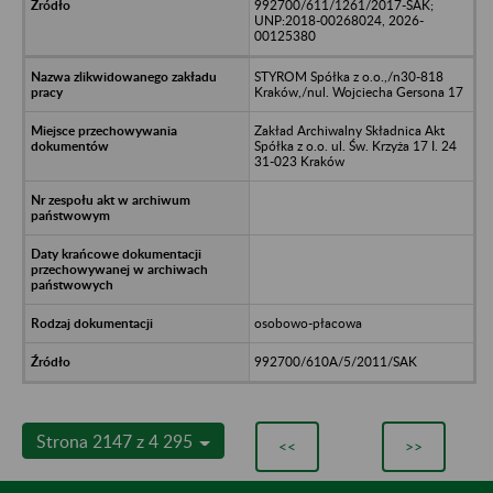
992700/611/1261/2017-SAK;
UNP:2018-00268024, 2026-
00125380
STYROM Spółka z o.o.,/n30-818
Kraków,/nul. Wojciecha Gersona 17
Zakład Archiwalny Składnica Akt
Spółka z o.o. ul. Św. Krzyża 17 I. 24
31-023 Kraków
osobowo-płacowa
992700/610A/5/2011/SAK
Strona 2147 z 4 295
<<
>>