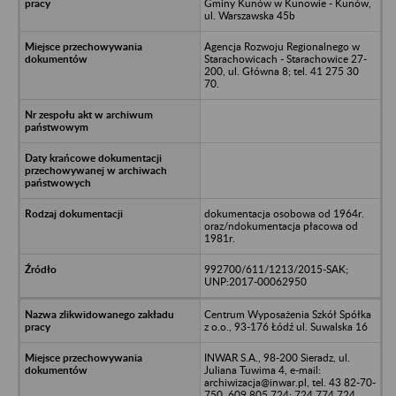
Gminy Kunów w Kunowie - Kunów,
ul. Warszawska 45b
Agencja Rozwoju Regionalnego w
Starachowicach - Starachowice 27-
200, ul. Główna 8; tel. 41 275 30
70.
dokumentacja osobowa od 1964r.
oraz/ndokumentacja płacowa od
1981r.
992700/611/1213/2015-SAK;
UNP:2017-00062950
Centrum Wyposażenia Szkół Spółka
z o.o., 93-176 Łódź ul. Suwalska 16
INWAR S.A., 98-200 Sieradz, ul.
Juliana Tuwima 4, e-mail:
archiwizacja@inwar.pl, tel. 43 82-70-
750, 609 805 724; 724 774 724