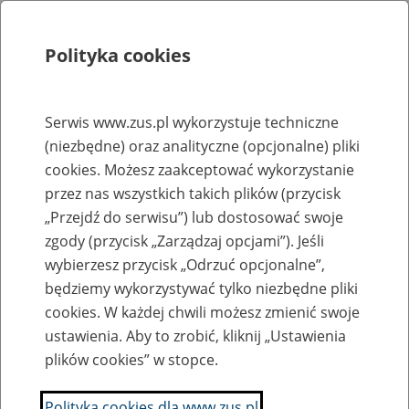
Polityka cookies
Szukaj
Menu
Serwis www.zus.pl wykorzystuje techniczne
(niezbędne) oraz analityczne (opcjonalne) pliki
Rejestry, ewidencje i archiwa
cookies. Możesz zaakceptować wykorzystanie
Baza zlikwidowanych lub
przez nas wszystkich takich plików (przycisk
„Przejdź do serwisu”) lub dostosować swoje
przekształconych zakładów pracy
zgody (przycisk „Zarządzaj opcjami”). Jeśli
wybierzesz przycisk „Odrzuć opcjonalne”,
Nazwa zakładu pracy:
będziemy wykorzystywać tylko niezbędne pliki
cookies. W każdej chwili możesz zmienić swoje
ustawienia. Aby to zrobić, kliknij „Ustawienia
plików cookies” w stopce.
SZUKAJ
Polityka cookies dla www.zus.pl