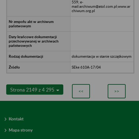
559; e-
mail:archiwum@atol.com.pl;www.ar
chiwum.org.pl
dokumentacja w stanie szczątkowym
SEke 610A-17/04
Strona 2149 z 4 295
<<
>>
Kontakt
Mapa strony