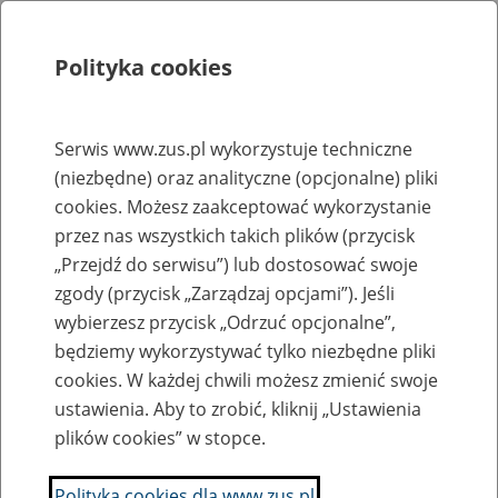
Polityka cookies
Szukaj
Menu
Serwis www.zus.pl wykorzystuje techniczne
(niezbędne) oraz analityczne (opcjonalne) pliki
Rejestry, ewidencje i archiwa
cookies. Możesz zaakceptować wykorzystanie
Baza zlikwidowanych lub
przez nas wszystkich takich plików (przycisk
„Przejdź do serwisu”) lub dostosować swoje
przekształconych zakładów pracy
zgody (przycisk „Zarządzaj opcjami”). Jeśli
wybierzesz przycisk „Odrzuć opcjonalne”,
Nazwa zakładu pracy:
będziemy wykorzystywać tylko niezbędne pliki
cookies. W każdej chwili możesz zmienić swoje
ustawienia. Aby to zrobić, kliknij „Ustawienia
plików cookies” w stopce.
SZUKAJ
Polityka cookies dla www.zus.pl