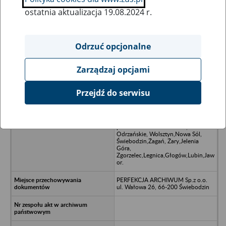
ostatnia aktualizacja 19.08.2024 r.
Wszystkie uwagi można przesyłać poprzez
formularz
Odrzuć opcjonalne
Zarządzaj opcjami
Ukryj wszystkie pozycje bazy
Przejdź do serwisu
Przedsiębiorstwo Transportowe
Handlu Wewnętrznego, Al.
Zjednoczenia, Zielona Góra oraz
placówki terenowe: Gubin, Krosno
Odrzańskie, Wolsztyn,Nowa Sól,
Świebodzin,Żagań, Żary,Jelenia
Góra,
Zgorzelec,Legnica,Głogów,Lubin,Jaw
or.
PERFEKCJA ARCHIWUM Sp.z o.o.
ul. Wałowa 26, 66-200 Świebodzin