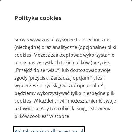
Polityka cookies
Szukaj
Menu
Serwis www.zus.pl wykorzystuje techniczne
(niezbędne) oraz analityczne (opcjonalne) pliki
Rejestry, ewidencje i archiwa
cookies. Możesz zaakceptować wykorzystanie
Baza zlikwidowanych lub
przez nas wszystkich takich plików (przycisk
„Przejdź do serwisu”) lub dostosować swoje
przekształconych zakładów pracy
zgody (przycisk „Zarządzaj opcjami”). Jeśli
wybierzesz przycisk „Odrzuć opcjonalne”,
Nazwa zakładu pracy:
będziemy wykorzystywać tylko niezbędne pliki
cookies. W każdej chwili możesz zmienić swoje
ustawienia. Aby to zrobić, kliknij „Ustawienia
plików cookies” w stopce.
SZUKAJ
Polityka cookies dla www.zus.pl