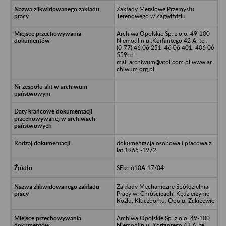
Zakłady Metalowe Przemysłu
Terenowego w Zagwiździu
Archiwa Opolskie Sp. z o.o. 49-100
Niemodlin ul.Korfantego 42 A, tel.
(0-77) 46 06 251, 46 06 401, 406 06
559; e-
mail:archiwum@atol.com.pl;www.ar
chiwum.org.pl
dokumentacja osobowa i płacowa z
lat 1965 -1972
SEke 610A-17/04
Zakłady Mechaniczne Spółdzielnia
Pracy w: Chróścicach, Kędzierzynie
Koźlu, Kluczborku, Opolu, Zakrzewie
Archiwa Opolskie Sp. z o.o. 49-100
Niemodlin ul.Korfantego 42 A, tel.