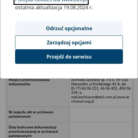
ostatnia aktualizacja 19.08.2024 r.
Wszystkie uwagi można przesyłać poprzez
formularz
Odrzuć opcjonalne
Zarządzaj opcjami
Ukryj wszystkie pozycje bazy
Przejdź do serwisu
Zespołowe Gospodarstwo Rolne w
Gosławiu gm. Biczyna
Archiwa Opolskie Sp. z o.o. 49-100
Niemodlin ul.Korfantego 42 A, tel.
(0-77) 46 06 251, 46 06 401, 406 06
559; e-
mail:archiwum@atol.com.pl;www.ar
chiwum.org.pl