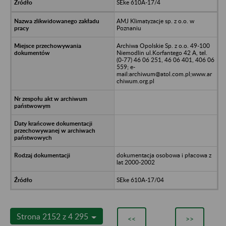
SEke 610A-17/4
AMJ Klimatyzacje sp. z o.o. w
Poznaniu
Archiwa Opolskie Sp. z o.o. 49-100
Niemodlin ul.Korfantego 42 A, tel.
(0-77) 46 06 251, 46 06 401, 406 06
559; e-
mail:archiwum@atol.com.pl;www.ar
chiwum.org.pl
dokumentacja osobowa i płacowa z
lat 2000-2002
SEke 610A-17/04
Strona 2152 z 4 295
<<
>>