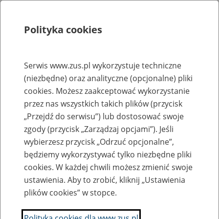
Polityka cookies
Szukaj
Menu
Serwis www.zus.pl wykorzystuje techniczne
(niezbędne) oraz analityczne (opcjonalne) pliki
Rejestry, ewidencje i archiwa
cookies. Możesz zaakceptować wykorzystanie
Baza zlikwidowanych lub
przez nas wszystkich takich plików (przycisk
„Przejdź do serwisu”) lub dostosować swoje
przekształconych zakładów pracy
zgody (przycisk „Zarządzaj opcjami”). Jeśli
wybierzesz przycisk „Odrzuć opcjonalne”,
Nazwa zakładu pracy:
będziemy wykorzystywać tylko niezbędne pliki
cookies. W każdej chwili możesz zmienić swoje
ustawienia. Aby to zrobić, kliknij „Ustawienia
plików cookies” w stopce.
SZUKAJ
Polityka cookies dla www.zus.pl