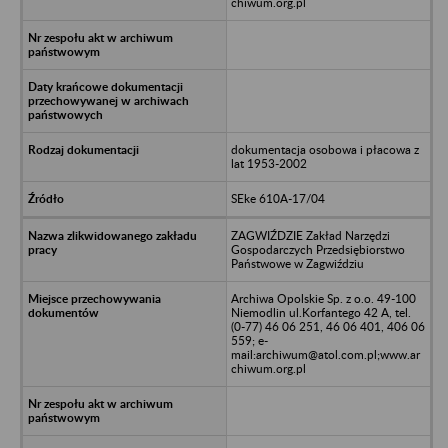
chiwum.org.pl
dokumentacja osobowa i płacowa z
lat 1953-2002
SEke 610A-17/04
ZAGWIŹDZIE Zakład Narzędzi
Gospodarczych Przedsiębiorstwo
Państwowe w Zagwiździu
Archiwa Opolskie Sp. z o.o. 49-100
Niemodlin ul.Korfantego 42 A, tel.
(0-77) 46 06 251, 46 06 401, 406 06
559; e-
mail:archiwum@atol.com.pl;www.ar
chiwum.org.pl