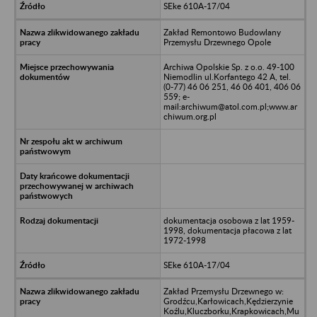
SEke 610A-17/04
Zakład Remontowo Budowlany
Przemysłu Drzewnego Opole
Archiwa Opolskie Sp. z o.o. 49-100
Niemodlin ul.Korfantego 42 A, tel.
(0-77) 46 06 251, 46 06 401, 406 06
559; e-
mail:archiwum@atol.com.pl;www.ar
chiwum.org.pl
dokumentacja osobowa z lat 1959-
1998, dokumentacja płacowa z lat
1972-1998
SEke 610A-17/04
Zakład Przemysłu Drzewnego w:
Grodźcu,Karłowicach,Kędzierzynie
Koźlu,Kluczborku,Krapkowicach,Mu