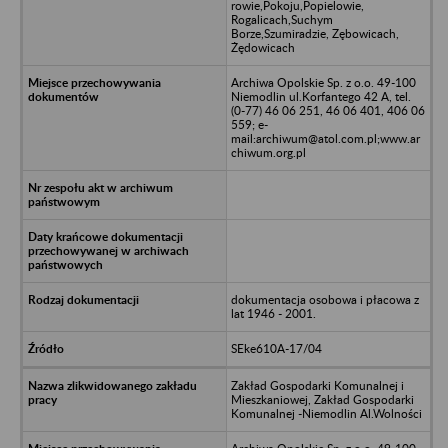
rowie,Pokoju,Popielowie,
Rogalicach,Suchym
Borze,Szumiradzie, Zębowicach,
Żędowicach
Archiwa Opolskie Sp. z o.o. 49-100
Niemodlin ul.Korfantego 42 A, tel.
(0-77) 46 06 251, 46 06 401, 406 06
559; e-
mail:archiwum@atol.com.pl;www.ar
chiwum.org.pl
dokumentacja osobowa i płacowa z
lat 1946 - 2001.
SEke610A-17/04
Zakład Gospodarki Komunalnej i
Mieszkaniowej, Zakład Gospodarki
Komunalnej -Niemodlin Al.Wolności