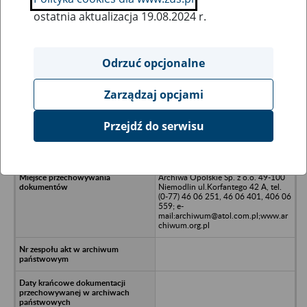
ostatnia aktualizacja 19.08.2024 r.
Wszystkie uwagi można przesyłać poprzez
formularz
Odrzuć opcjonalne
Zarządzaj opcjami
Ukryj wszystkie pozycje bazy
Przejdź do serwisu
MARKO sp. z o.o., Olsztyn
Archiwa Opolskie Sp. z o.o. 49-100
Niemodlin ul.Korfantego 42 A, tel.
(0-77) 46 06 251, 46 06 401, 406 06
559; e-
mail:archiwum@atol.com.pl;www.ar
chiwum.org.pl