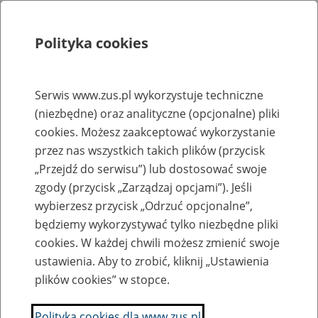
Polityka cookies
Szukaj
Menu
Serwis www.zus.pl wykorzystuje techniczne
(niezbędne) oraz analityczne (opcjonalne) pliki
Rejestry, ewidencje i archiwa
cookies. Możesz zaakceptować wykorzystanie
Baza zlikwidowanych lub
przez nas wszystkich takich plików (przycisk
„Przejdź do serwisu”) lub dostosować swoje
przekształconych zakładów pracy
zgody (przycisk „Zarządzaj opcjami”). Jeśli
wybierzesz przycisk „Odrzuć opcjonalne”,
Nazwa zakładu pracy:
będziemy wykorzystywać tylko niezbędne pliki
cookies. W każdej chwili możesz zmienić swoje
ustawienia. Aby to zrobić, kliknij „Ustawienia
plików cookies” w stopce.
SZUKAJ
Polityka cookies dla www.zus.pl