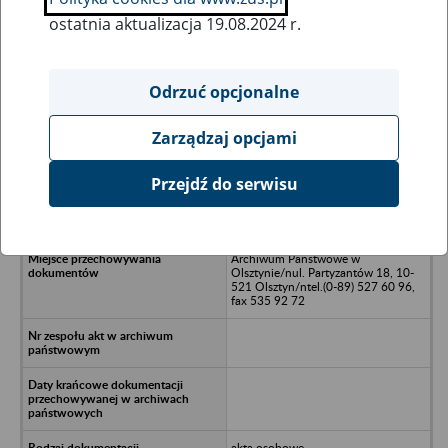
ostatnia aktualizacja 19.08.2024 r.
Wszystkie uwagi można przesyłać poprzez
formularz
Odrzuć opcjonalne
Zarządzaj opcjami
Ukryj wszystkie pozycje bazy
Przejdź do serwisu
Spółdzielnia Transportu Wiejskiego
w Piszu
Archiwum Państwowe w
Olsztynie/nul. Partyzantów 18, 10-
521 Olsztyn/ntel.(0-89) 527 60 96,
fax 535 92 72
akta osobowe