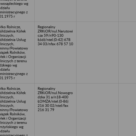
wosądeckiego wg
działu
ministracyjnego z
01.1975 r
łko Rolnicze,
Regionalny
ółdzielnia Kółek
ZRKiOR/nul.Narutowi
lniczych,
cza 59/n90-130
ółdzielnia Usług
Łódź/ntel.(0-42) 678
lniczych,
34 03/nfax 678 57 10
minny/Powiatowy
iązek Rolników,
łek i Organizacji
lniczych z terenu
dzkiego wg
działu
ministracyjnego z
01.1975 r
łko Rolnicze,
Regionalny
ółdzielnia Kółek
ZRKiOR/nul.Nowogro
lniczych,
dzka 31 a/n18-400
ółdzielnia Usług
ŁOMŻA/ntel.(0-86)
lniczych,
216 30 02/ntel/fax
minny/Powiatowy
216 31 79
iązek Rolników,
łek i Organizacji
lniczych z terenu
mżyńskiego wg
działu
ministracyjnego z