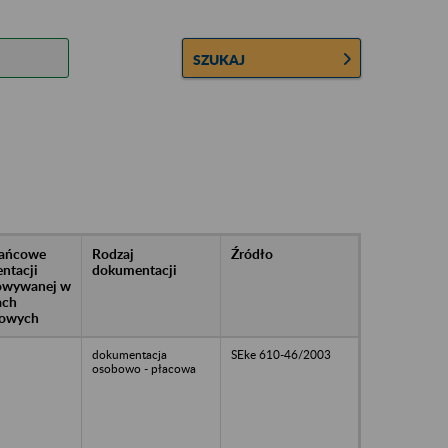
SZUKAJ
rańcowe
Rodzaj
Źródło
ntacji
dokumentacji
owywanej w
ach
owych
dokumentacja
SEke 610-46/2003
osobowo - płacowa