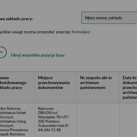
wa zakładu pracy:
ystkie uwagi można przesyłać poprzez
formularz
Ukryj wszystkie pozycje bazy
azwa
Miejsce
Nr zespołu akt w
Daty k
likwidowanego
przechowywania
archiwum
dokume
akładu pracy
dokumentów
państwowym
przech
archiw
państw
łko Rolnicze,
Rejonowy
ółdzielnia Kółek
ZRKiOR/nul.
lniczych,
Wierzejska 78/n97-
ółdzielnia Usług
300 Piotrkow
lniczych,
Trybunalski/ntel (0-
minny/Powiatowy
44) 646 51 88
iązek Rolników,