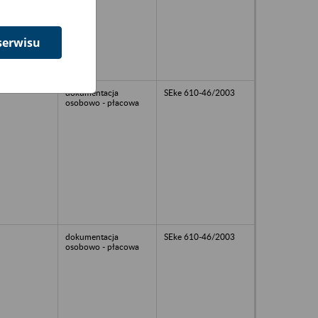
serwisu
dokumentacja
SEke 610-46/2003
osobowo - płacowa
dokumentacja
SEke 610-46/2003
osobowo - płacowa