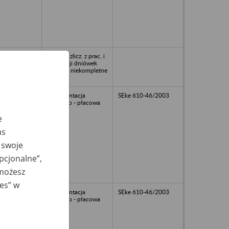
56
Księgi rozlicz. z prac. i
ewidencji dniówek
obrach., niekompletne
dokumentacja
SEke 610-46/2003
osobowo - płacowa
e
as
 swoje
opcjonalne”,
 możesz
ies” w
dokumentacja
SEke 610-46/2003
osobowo - płacowa