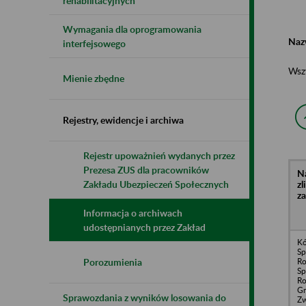
rehabilitacyjnych
Wymagania dla oprogramowania
Naz
interfejsowego
Wsz
Mienie zbędne
Rejestry, ewidencje i archiwa
Rejestr upoważnień wydanych przez
Prezesa ZUS dla pracowników
N
z
Zakładu Ubezpieczeń Społecznych
z
Informacja o archiwach
udostępnianych przez Zakład
Kó
Sp
Ro
Porozumienia
Sp
Ro
G
Sprawozdania z wyników losowania do
Zw