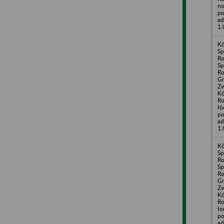
no
po
ad
1.
Kó
Sp
Ro
Sp
Ro
G
Zw
Kó
Ro
łó
po
ad
1.
Kó
Sp
Ro
Sp
Ro
G
Zw
Kó
Ro
ło
po
ad