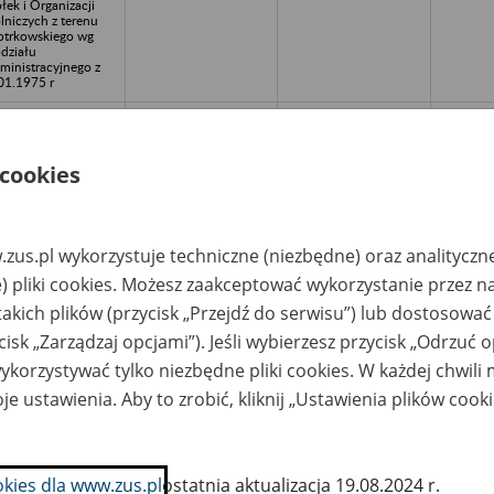
łek i Organizacji
lniczych z terenu
otrkowskiego wg
działu
ministracyjnego z
01.1975 r
lnicza Spółdzielnia
Archiwum Państwowe
857
1954-19
twórcza “Pokój”
we Wrocławiu
 Wróblińcu b.pow.
licki
 cookies
łko Rolnicze,
Regionalny ZRKiOR w
ółdzielnia Kółek
Pile/n64 - 800
lniczych,
Chodzież/nul.Padere
ółdzielnia Usług
wskiego 2/ntel/fax (0-
zus.pl wykorzystuje techniczne (niezbędne) oraz analityczn
lniczych,
67) 2822 19/n
) pliki cookies. Możesz zaakceptować wykorzystanie przez n
minny/Powiatowy
iązek Rolników,
takich plików (przycisk „Przejdź do serwisu”) lub dostosować
łek i Organizacji
lniczych z terenu
cisk „Zarządzaj opcjami”). Jeśli wybierzesz przycisk „Odrzuć 
lskiego wg podziału
ministracyjnego z
korzystywać tylko niezbędne pliki cookies. W każdej chwili
01.1975 r
je ustawienia. Aby to zrobić, kliknij „Ustawienia plików cook
łko Rolnicze,
Wojewódzki
ółdzielnia Kółek
ZRKiOR/nul.Katowick
lniczych,
a 39/n45-061
ółdzielnia Usług
Opole/ntel.(0-77)442
lniczych,
57 00/nfax.453 96
okies dla www.zus.pl
ostatnia aktualizacja 19.08.2024 r.
minny/Powiatowy
56/ne-