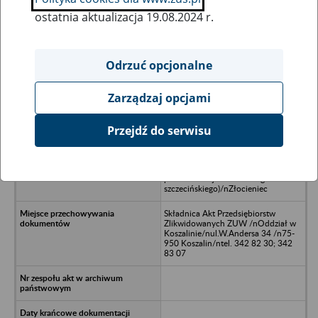
ostatnia aktualizacja 19.08.2024 r.
Wszystkie uwagi można przesyłać poprzez
formularz
Odrzuć opcjonalne
Zarządzaj opcjami
Ukryj wszystkie pozycje bazy
Przejdź do serwisu
Koszalińskie Przedsiębiorstwo
Ceramiki Budowlanej /n(cegielnie,
żwirownie, zakłady wapienno-
piaskowe woj.koszalińskiego i
szczecińskiego)/nZłocieniec
Składnica Akt Przedsiębiorstw
Zlikwidowanych ZUW /nOddział w
Koszalinie/nul.W.Andersa 34 /n75-
950 Koszalin/ntel. 342 82 30; 342
83 07