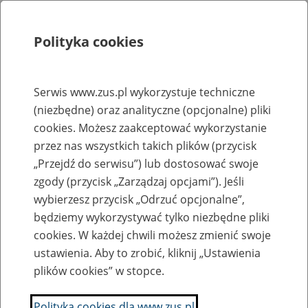
Polityka cookies
Szukaj
Menu
Serwis www.zus.pl wykorzystuje techniczne
(niezbędne) oraz analityczne (opcjonalne) pliki
Rejestry, ewidencje i archiwa
cookies. Możesz zaakceptować wykorzystanie
Baza zlikwidowanych lub
przez nas wszystkich takich plików (przycisk
„Przejdź do serwisu”) lub dostosować swoje
przekształconych zakładów pracy
zgody (przycisk „Zarządzaj opcjami”). Jeśli
wybierzesz przycisk „Odrzuć opcjonalne”,
Nazwa zakładu pracy:
będziemy wykorzystywać tylko niezbędne pliki
cookies. W każdej chwili możesz zmienić swoje
ustawienia. Aby to zrobić, kliknij „Ustawienia
plików cookies” w stopce.
SZUKAJ
Polityka cookies dla www.zus.pl