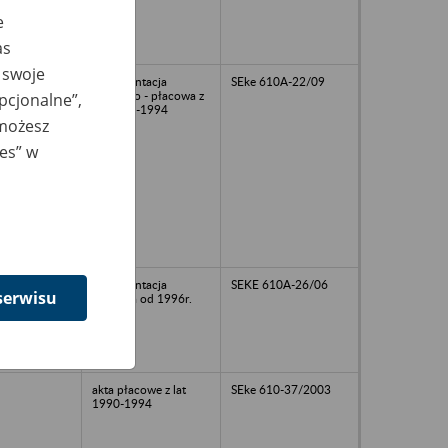
e
as
 swoje
dokumentacja
SEke 610A-22/09
osobowo - płacowa z
opcjonalne”,
lat 1987-1994
 możesz
ies” w
dokumentacja
SEKE 610A-26/06
serwisu
płacowa od 1996r.
akta płacowe z lat
SEke 610-37/2003
1990-1994