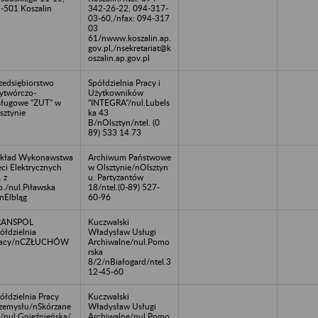
-501 Koszalin
342-26-22, 094-317-
03-60,/nfax: 094-317
03
61/nwww.koszalin.ap.
gov.pl,/nsekretariat@k
oszalin.ap.gov.pl
zedsiębiorstwo
Spółdzielnia Pracy i
twórczo-
Użytkowników
ługowe "ZUT" w
"INTEGRA"/nul.Lubels
sztynie
ka 43
B/nOlsztyn/ntel. (0
89) 533 14 73
kład Wykonawstwa
Archiwum Państwowe
eci Elektrycznych
w Olsztynie/nOlsztyn
. z
u. Partyzantów
o./nul.Piławska
18/ntel.(0-89) 527-
nElbląg
60-96
RANSPOL
Kuczwalski
ółdzielnia
Władysław Usługi
racy/nCZŁUCHÓW
Archiwalne/nul.Pomo
rska
8/2/nBiałogard/ntel.3
12-45-60
ółdzielnia Pracy
Kuczwalski
zemysłu/nSkórzane
Władysław Usługi
/nul.Gnieźnieńska/
Archiwalne/nul.Pomo