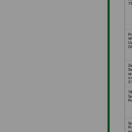
75
Pr
Wy
Us
Ol
Za
Si
sp
o.
2/
T
Sp
P
Sp
Pr
go