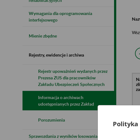
rehabilitacyjnych
Wymagania dla oprogramowania
Naz
interfejsowego
Wsz
Mienie zbędne
Rejestry, ewidencje i archiwa
Rejestr upoważnień wydanych przez
Prezesa ZUS dla pracowników
N
z
Zakładu Ubezpieczeń Społecznych
z
Informacja o archiwach
udostępnianych przez Zakład
Pr
Pr
Ha
Porozumienia
Polityka
Sp
Bo
20
Sprawozdania z wyników losowania do
Ko