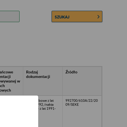
SZUKAJ
rańcowe
Rodzaj
Źródło
ntacji
dokumentacji
owywanej w
ach
owych
akta osobowe z lat
992700/610A/22/20
1990-1992,/nakta
09/SEKE
płacowe z lat 1991-
1992