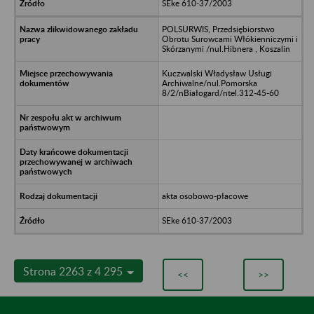
SEke 610-37/2003
POLSURWIS, Przedsiębiorstwo
Obrotu Surowcami Włókienniczymi i
Skórzanymi /nul.Hibnera , Koszalin
Kuczwalski Władysław Usługi
Archiwalne/nul.Pomorska
8/2/nBiałogard/ntel.312-45-60
akta osobowo-płacowe
SEke 610-37/2003
Strona 2263 z 4 295
<<
>>