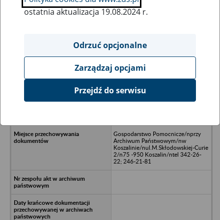
ostatnia aktualizacja 19.08.2024 r.
Wszystkie uwagi można przesyłać poprzez
formularz
Odrzuć opcjonalne
Zarządzaj opcjami
Ukryj wszystkie pozycje bazy
Przejdź do serwisu
CEPELIA potem AGIS Spółdzielnia
Pracy Rękodzieła Artystycznego
Koszalin
Gospodarstwo Pomocnicze/nprzy
Archiwum Państwowym/nw
Koszalinie/nul.M.Skłodowskiej-Curie
2/n75 -950 Koszalin/ntel 342-26-
22; 246-21-81