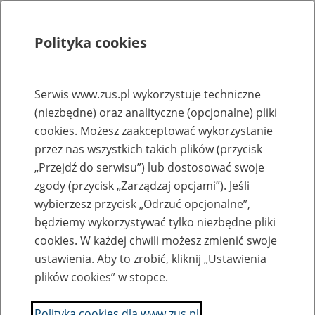
Polityka cookies
Szukaj
Menu
Serwis www.zus.pl wykorzystuje techniczne
(niezbędne) oraz analityczne (opcjonalne) pliki
Rejestry, ewidencje i archiwa
cookies. Możesz zaakceptować wykorzystanie
Baza zlikwidowanych lub
przez nas wszystkich takich plików (przycisk
„Przejdź do serwisu”) lub dostosować swoje
przekształconych zakładów pracy
zgody (przycisk „Zarządzaj opcjami”). Jeśli
wybierzesz przycisk „Odrzuć opcjonalne”,
Nazwa zakładu pracy:
będziemy wykorzystywać tylko niezbędne pliki
cookies. W każdej chwili możesz zmienić swoje
ustawienia. Aby to zrobić, kliknij „Ustawienia
plików cookies” w stopce.
SZUKAJ
Polityka cookies dla www.zus.pl