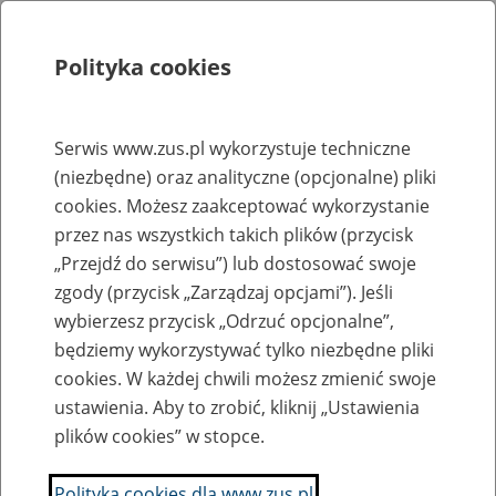
Polityka cookies
Szukaj
Menu
Serwis www.zus.pl wykorzystuje techniczne
(niezbędne) oraz analityczne (opcjonalne) pliki
Rejestry, ewidencje i archiwa
cookies. Możesz zaakceptować wykorzystanie
Baza zlikwidowanych lub
przez nas wszystkich takich plików (przycisk
„Przejdź do serwisu”) lub dostosować swoje
przekształconych zakładów pracy
zgody (przycisk „Zarządzaj opcjami”). Jeśli
wybierzesz przycisk „Odrzuć opcjonalne”,
Nazwa zakładu pracy:
będziemy wykorzystywać tylko niezbędne pliki
cookies. W każdej chwili możesz zmienić swoje
ustawienia. Aby to zrobić, kliknij „Ustawienia
plików cookies” w stopce.
SZUKAJ
Polityka cookies dla www.zus.pl