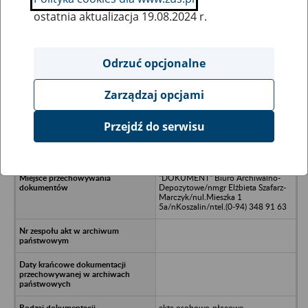
ostatnia aktualizacja 19.08.2024 r.
Wszystkie uwagi można przesyłać poprzez
formularz
Odrzuć opcjonalne
Zarządzaj opcjami
Ukryj wszystkie pozycje bazy
Przejdź do serwisu
MADDRÓB, Przedsiębiorstwo
Drobiarskie , Morawski/nSieciemino
"DOKUMENT" Biuro Archiwalno-
Depozytowe/nmgr Elżbieta Szafarz-
Marczyk/nul.Mieszka 1
5a/nKoszalin/ntel.(0-94) 348 91 63
akta osobowo-płacowe