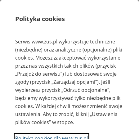
Polityka cookies
Szukaj
Menu
Serwis www.zus.pl wykorzystuje techniczne
(niezbędne) oraz analityczne (opcjonalne) pliki
Rejestry, ewidencje i archiwa
cookies. Możesz zaakceptować wykorzystanie
Baza zlikwidowanych lub
przez nas wszystkich takich plików (przycisk
„Przejdź do serwisu”) lub dostosować swoje
przekształconych zakładów pracy
zgody (przycisk „Zarządzaj opcjami”). Jeśli
wybierzesz przycisk „Odrzuć opcjonalne”,
Nazwa zakładu pracy:
będziemy wykorzystywać tylko niezbędne pliki
cookies. W każdej chwili możesz zmienić swoje
ustawienia. Aby to zrobić, kliknij „Ustawienia
plików cookies” w stopce.
SZUKAJ
Polityka cookies dla www.zus.pl