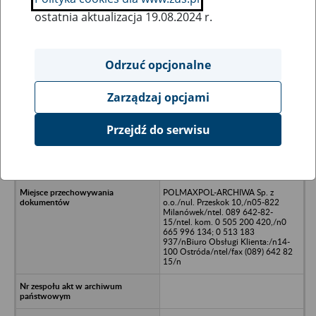
ostatnia aktualizacja 19.08.2024 r.
Wszystkie uwagi można przesyłać poprzez
formularz
Odrzuć opcjonalne
Zarządzaj opcjami
Ukryj wszystkie pozycje bazy
Przejdź do serwisu
Spółdzielnia Usługowo-
Handlowa/nd. S.K.R./n12-100
Szczytno /nul. Osuchowskiego 22
POLMAXPOL-ARCHIWA Sp. z
o.o./nul. Przeskok 10,/n05-822
Milanówek/ntel. 089 642-82-
15/ntel. kom. 0 505 200 420,/n0
665 996 134; 0 513 183
937/nBiuro Obsługi Klienta:/n14-
100 Ostróda/ntel/fax (089) 642 82
15/n