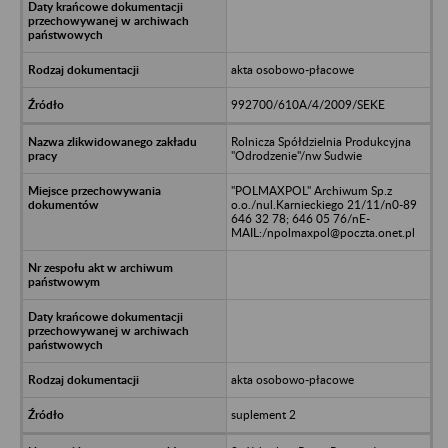
akta osobowo-płacowe
992700/610A/4/2009/SEKE
Rolnicza Spółdzielnia Produkcyjna
"Odrodzenie"/nw Sudwie
"POLMAXPOL" Archiwum Sp.z
o.o./nul.Karnieckiego 21/11/n0-89
646 32 78; 646 05 76/nE-
MAIL:/npolmaxpol@poczta.onet.pl
akta osobowo-płacowe
suplement 2