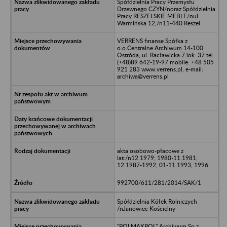
Spółdzielnia Pracy Przemysłu
Drzewnego CZYN/noraz Spółdzielnia
Pracy RESZELSKIE MEBLE/nul.
Warmińska 12,/n11-440 Reszel
VERRENS finanse Spółka z
o.o.Centralne Archiwum 14-100
Ostróda, ul. Racławicka 7 lok. 37 tel.
(+48)89 642-19-97 mobile: +48 505
921 283 www.verrens.pl, e-mail:
archiwa@verrens.pl
akta osobowo-płacowe z
lat:/n12.1979; 1980-11.1981;
12.1987-1992; 01-11.1993; 1996
992700/611/281/2014/SAK/1
Spółdzielnia Kółek Rolniczych
/nJanowiec Kościelny
"POLMAXPOL" Archiwum Sp.z