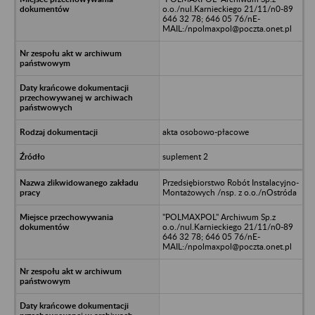
o.o./nul.Karnieckiego 21/11/n0-89
646 32 78; 646 05 76/nE-
MAIL:/npolmaxpol@poczta.onet.pl
akta osobowo-płacowe
suplement 2
Przedsiębiorstwo Robót Instalacyjno-
Montażowych /nsp. z o.o./nOstróda
"POLMAXPOL" Archiwum Sp.z
o.o./nul.Karnieckiego 21/11/n0-89
646 32 78; 646 05 76/nE-
MAIL:/npolmaxpol@poczta.onet.pl