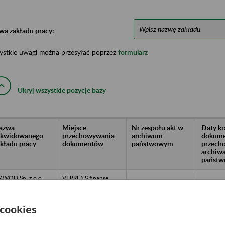
wa zakładu pracy:
ystkie uwagi można przesyłać poprzez
formularz
Ukryj wszystkie pozycje bazy
azwa
Miejsce
Nr zespołu akt w
Daty k
likwidowanego
przechowywania
archiwum
dokume
akładu pracy
dokumentów
państwowym
przech
archiw
państw
WOD Sp. z o.o.
VERRENS finanse
V/n18-400 Łomża
Spółka z
Al. J. Piłsudskiego
o.o.Centralne
8
Archiwum 14-100
Ostróda, ul.
 cookies
Racławicka 7 lok. 37
tel. (+48)89 642-19-