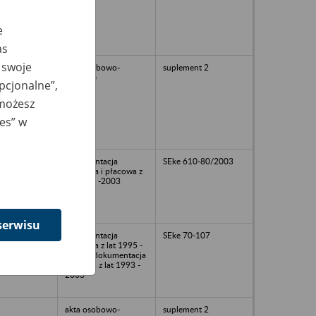
e
as
 swoje
akta osobowo-
suplement 2
płacowe
opcjonalne”,
 możesz
ies” w
dokumentacja
SEke 610-80/2003
osobowa i płacowa z
lat 1991 -2003
serwisu
dokumentacja
SEke 70-107
osobowa z lat 1995 -
2002/ndokumentacja
płacowa z lat 1993 -
2003
akta osobowo-
suplement 2