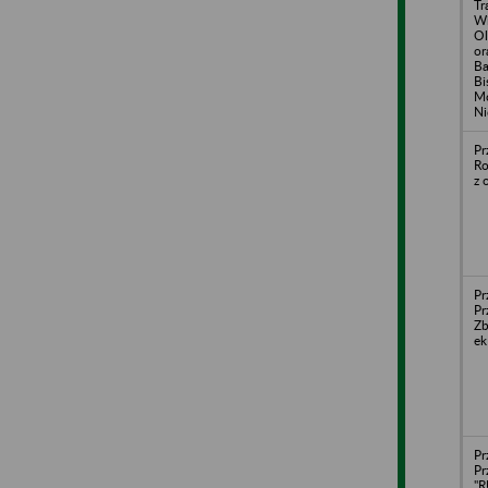
Tr
Wi
Ol
or
Ba
Bi
Mo
Ni
Pr
Ro
z 
Pr
Pr
Zb
ek
Pr
Pr
"R