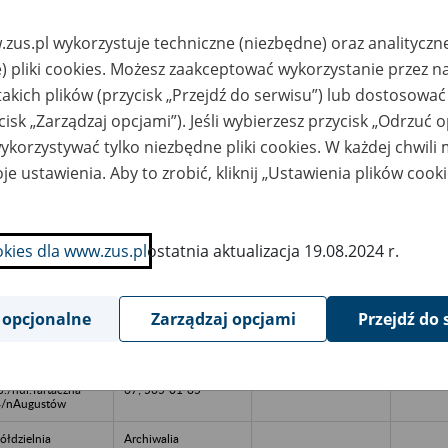
97 mobile: +48 505
921 283
www.verrens.pl, e-
zus.pl wykorzystuje techniczne (niezbędne) oraz analityczn
mail:
archiwa@verrens.pl
) pliki cookies. Możesz zaakceptować wykorzystanie przez n
takich plików (przycisk „Przejdź do serwisu”) lub dostosować
ółdzielnia Kółek
Stowarzyszenie
lniczych/nw
Archiwistów Polskich
cisk „Zarządzaj opcjami”). Jeśli wybierzesz przycisk „Odrzuć 
witach
Zarząd Oddziału
Wojewódzkiego
korzystywać tylko niezbędne pliki cookies. W każdej chwili
ul.Partyzantów 18 10-
521 Olsztyn tel.(0-
je ustawienia. Aby to zrobić, kliknij „Ustawienia plików cook
1033-89) 533 64
57/308
VEREST LTD
Archiwum Państwowe
ternational Sp. z
w Gdańsku/nul.Wały
okies dla www.zus.pl
ostatnia aktualizacja 19.08.2024 r.
o./nGdynia ul.
Piastowskie 5/n80-
ocka 25
958 Gdańsk/ntel.(0
58)301 74 64
/nfax.301 83 66
 opcjonalne
Zarządzaj opcjami
Przejdź do 
zedsiębiorstwo
Archiwum Państwowe
odukcyjno-
/nul.Kościuszki
andlowo-Usługowe
69/n16-400
AL"/nSp. z
Suwałki/ntel.566-21-
o./nul.Tartaczna
67; 565-01-85
4/nAugustów
ółdzielnia
Archiwalia