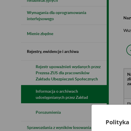
rehabilitacyjnych
Wymagania dla oprogramowania
Naz
interfejsowego
Wsz
Mienie zbędne
Rejestry, ewidencje i archiwa
Rejestr upoważnień wydanych przez
Prezesa ZUS dla pracowników
N
z
Zakładu Ubezpieczeń Społecznych
z
Informacja o archiwach
udostępnianych przez Zakład
EM
J.
/n
Porozumienia
5
Polityka
Sprawozdania z wyników losowania do