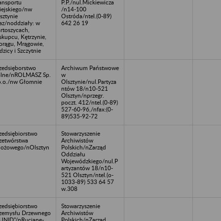
ansportu
P.P./nul.Mickiewicza
ejskiego/nw
/n14-100
sztynie
Ostróda/ntel.(0-89)
az/noddziały: w
642 26 19
rtoszycach,
skupcu, Kętrzynie,
rągu, Mrągowie,
dzicy i Szczytnie
zedsięborstwo
Archiwum Państwowe
lne/nROLMASZ Sp.
w
o.o./nw Głomnie
Olsztynie/nul.Partyza
ntów 18/n10-521
Olsztyn/nprzegr.
poczt. 412/ntel.(0-89)
527-60-96,/nfax:(0-
89)535-92-72
zedsiębiorstwo
Stowarzyszenie
zetwórstwa
Archiwistów
ożowego/nOlsztyn
Polskich/nZarząd
Oddziału
Wojewódzkiego/nul.P
artyzantów 18/n10-
521 Olsztyn/ntel.(o-
1033-89) 533 64 57
w.308
zedsiębiorstwo
Stowarzyszenie
zemysłu Drzewnego
Archiwistów
UNID"/nRuciane-
Polskich/nZarząd