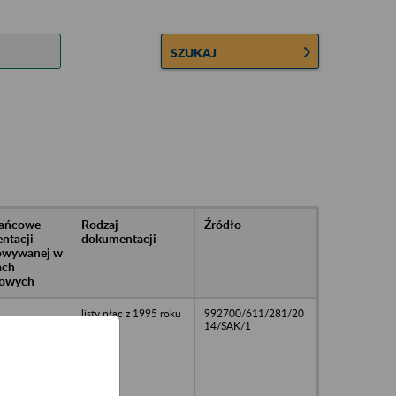
SZUKAJ
rańcowe
Rodzaj
Źródło
ntacji
dokumentacji
owywanej w
ach
owych
listy płac z 1995 roku
992700/611/281/20
14/SAK/1