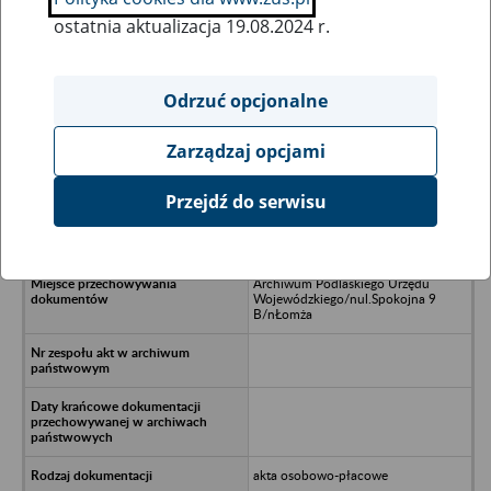
ostatnia aktualizacja 19.08.2024 r.
Wszystkie uwagi można przesyłać poprzez
formularz
Odrzuć opcjonalne
Zarządzaj opcjami
Ukryj wszystkie pozycje bazy
Przejdź do serwisu
Państwowe Technikum Rolnicze/nw
Dospudzie
Archiwum Podlaskiego Urzędu
Wojewódzkiego/nul.Spokojna 9
B/nŁomża
akta osobowo-płacowe