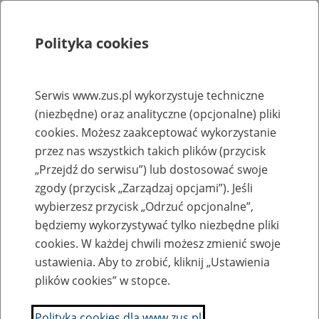
Polityka cookies
Szukaj
Menu
Serwis www.zus.pl wykorzystuje techniczne
(niezbędne) oraz analityczne (opcjonalne) pliki
Rejestry, ewidencje i archiwa
cookies. Możesz zaakceptować wykorzystanie
Baza zlikwidowanych lub
przez nas wszystkich takich plików (przycisk
„Przejdź do serwisu”) lub dostosować swoje
przekształconych zakładów pracy
zgody (przycisk „Zarządzaj opcjami”). Jeśli
wybierzesz przycisk „Odrzuć opcjonalne”,
Nazwa zakładu pracy:
będziemy wykorzystywać tylko niezbędne pliki
cookies. W każdej chwili możesz zmienić swoje
ustawienia. Aby to zrobić, kliknij „Ustawienia
plików cookies” w stopce.
SZUKAJ
Polityka cookies dla www.zus.pl