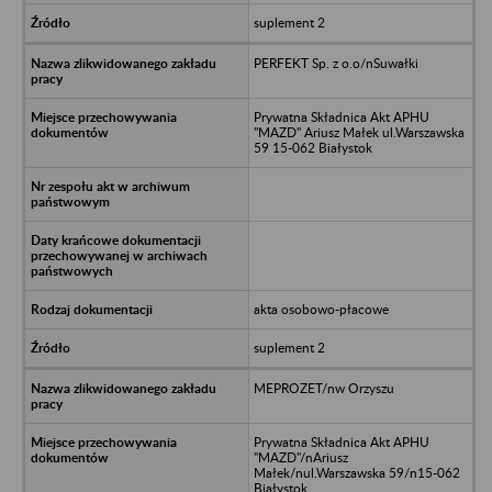
suplement 2
PERFEKT Sp. z o.o/nSuwałki
Prywatna Składnica Akt APHU
"MAZD" Ariusz Małek ul.Warszawska
59 15-062 Białystok
akta osobowo-płacowe
suplement 2
MEPROZET/nw Orzyszu
Prywatna Składnica Akt APHU
"MAZD"/nAriusz
Małek/nul.Warszawska 59/n15-062
Białystok