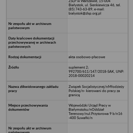
ZSLP w Warszawie, 15-004
Białystok, ul. Sienkiewicza 46, tel.
(85) 743-63-89; e-mail:
bialystok@zlsp.org.pl
akta osobowo-płacowe
suplement 2;
992700/611/147/2018-SAK, UNP:
2018-00020214
Związek Socjalistycznej/nMłodzieży
Polskiej/n- kierowani do pracy za
granicą
Wojewódzki Urząd Pracy w
Białymstoku/nOddział
Terenowy/nul.Przytorowa 9 b/n16
-400 Suwałki/n