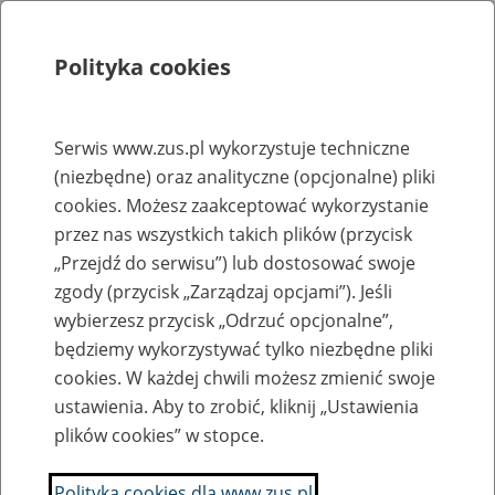
Polityka cookies
Szukaj
Menu
Serwis www.zus.pl wykorzystuje techniczne
(niezbędne) oraz analityczne (opcjonalne) pliki
Rejestry, ewidencje i archiwa
cookies. Możesz zaakceptować wykorzystanie
Baza zlikwidowanych lub
przez nas wszystkich takich plików (przycisk
„Przejdź do serwisu”) lub dostosować swoje
przekształconych zakładów pracy
zgody (przycisk „Zarządzaj opcjami”). Jeśli
wybierzesz przycisk „Odrzuć opcjonalne”,
Nazwa zakładu pracy:
będziemy wykorzystywać tylko niezbędne pliki
cookies. W każdej chwili możesz zmienić swoje
ustawienia. Aby to zrobić, kliknij „Ustawienia
plików cookies” w stopce.
SZUKAJ
Polityka cookies dla www.zus.pl