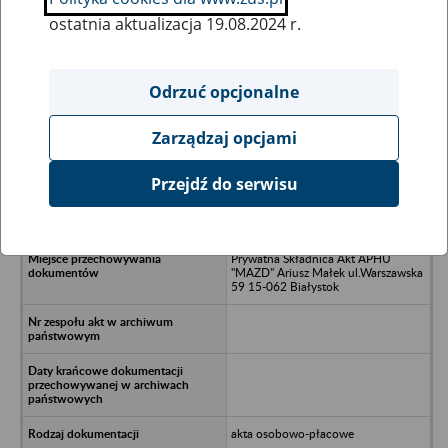
ostatnia aktualizacja 19.08.2024 r.
Wszystkie uwagi można przesyłać poprzez
formularz
Odrzuć opcjonalne
Zarządzaj opcjami
Ukryj wszystkie pozycje bazy
Przejdź do serwisu
Augustowskie Rękodzieła
Ludowe/nAugustów/n
Prywatna Składnica Akt APHU
"MAZD" Ariusz Małek ul.Warszawska
59 15-062 Białystok
akta osobowo-płacowe