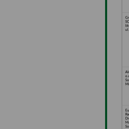
Gm
S
li
ul
Al
o.
So
Mi
Eu
Ra
Dr
Ma
So