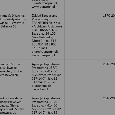
biuro@transprin.pl;
www.transprin.pl
inna Spółdzielnia
Zakład Spedycyjno-
1970-20
CH w Wodymiach w
Przewozowy
kwidacji - Wodynie
TRANSPRIN Sp. z.o.o.
. Sidlecka 66
- Archiwum Usługowe
Filia TRANSPRIN-u
Sp. z o.o., 24-100
Góra Puławska, ul.
Długa 34, tel. 818
805 004; 818 805
162, e-mail:
biuro@transprin.pl;
www.transprin.pl
umitech Spółka z
Agencja Kapitałowo-
2016-20
o. w likwidacji -
Promocyjna „IBRA”
snowiec; ul. Braci
Sp. z o.o. – 41-400
eroszewskich
Mysłowice 29; tel. 32
317-14-74, fax. 32
317-14-86; e-mail:
biuro@ibra.pl;
www.ibra.pl
roius Kancelaria
Agencja Kapitałowo-
2016-20
dców Prawnych
Promocyjna „IBRA”
ząszcz, Giersz,
Sp. z o.o. – 41-400
gaczewski Spółka -
Mysłowice 29; tel. 32
snowiec, ul.
317-14-74, fax. 32