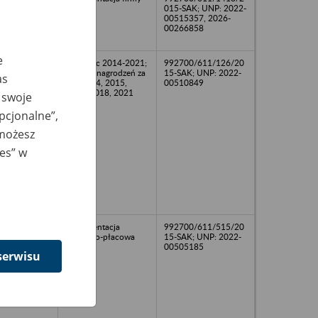
015-SAK; UNP: 2022-
00515357, 2026-
00266858
e
Listy plac 2014-2021;
992700/611/126/20
karty wynagrodzeń za
15-SAK; UNP: 2022-
as
lata 2014, 2015,
00510849
2017, 2018, 2021
 swoje
opcjonalne”,
 możesz
ies” w
22
Dokumentacja
992700/611/515/20
osobowo-płacowa
15-SAK; UNP: 2022-
00505185
serwisu