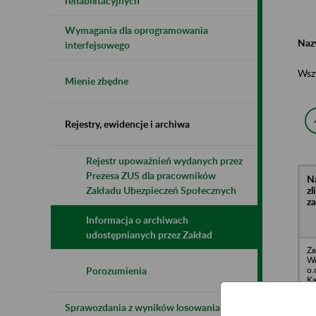
rehabilitacyjnych
Wymagania dla oprogramowania
Naz
interfejsowego
Wsz
Mienie zbędne
Rejestry, ewidencje i archiwa
Rejestr upoważnień wydanych przez
Prezesa ZUS dla pracowników
N
z
Zakładu Ubezpieczeń Społecznych
z
Informacja o archiwach
udostępnianych przez Zakład
Za
We
o.
Porozumienia
Ka
Sprawozdania z wyników losowania do
Sp