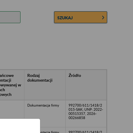
SZUKAJ
rańcowe
Rodzaj
Źródło
ntacji
dokumentacji
owywanej w
ach
owych
Dokumentacja firmy
992700/611/1418/2
015-SAK; UNP: 2022-
00515357, 2026-
00266858
Dokumentacja firmy
992700/611/1418/2