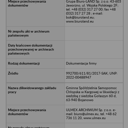
Grupa Biuro-LAND Sp. z o.o. 43-603
Jaworzno, ul. Wojska Polskiego 2F;
tel. +48 (032) 317 27 00; fax +48
(032) 317 27 28 ; e-mail:
bok@biuroland.eu;
www.biuroland.eu
Dokumentacja firmy
992700/611/81/2017-SAK; UNP:
2022-00488947
Gminna Spółdzielnia Samopomoc
Chłopska w Kargowej w likwidacji z
siedzibą z siedziba Gołaszyn 60 d,
63-940 Bojanowo
ULMEX ARCHIWUM Sp. z o.o. e-
mail: biuro@ulmex.eu, tel. +48 62
736 11 20, www.ulmex.eu