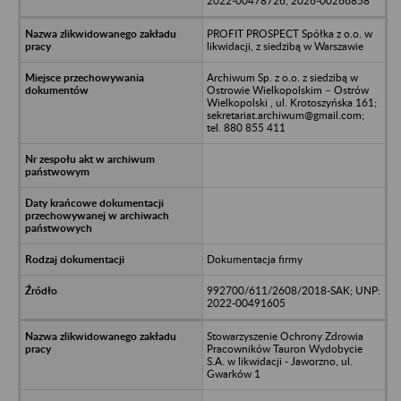
2022-00478726, 2026-00266858
PROFIT PROSPECT Spółka z o.o. w
likwidacji, z siedzibą w Warszawie
Archiwum Sp. z o.o. z siedzibą w
Ostrowie Wielkopolskim – Ostrów
Wielkopolski , ul. Krotoszyńska 161;
sekretariat.archiwum@gmail.com;
tel. 880 855 411
Dokumentacja firmy
992700/611/2608/2018-SAK; UNP:
2022-00491605
Stowarzyszenie Ochrony Zdrowia
Pracowników Tauron Wydobycie
S.A. w likwidacji - Jaworzno, ul.
Gwarków 1