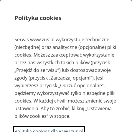
Polityka cookies
Szukaj
Menu
Serwis www.zus.pl wykorzystuje techniczne
(niezbędne) oraz analityczne (opcjonalne) pliki
Rejestry, ewidencje i archiwa
cookies. Możesz zaakceptować wykorzystanie
Baza zlikwidowanych lub
przez nas wszystkich takich plików (przycisk
„Przejdź do serwisu”) lub dostosować swoje
przekształconych zakładów pracy
zgody (przycisk „Zarządzaj opcjami”). Jeśli
wybierzesz przycisk „Odrzuć opcjonalne”,
Nazwa zakładu pracy:
będziemy wykorzystywać tylko niezbędne pliki
cookies. W każdej chwili możesz zmienić swoje
ustawienia. Aby to zrobić, kliknij „Ustawienia
plików cookies” w stopce.
SZUKAJ
Polityka cookies dla www.zus.pl