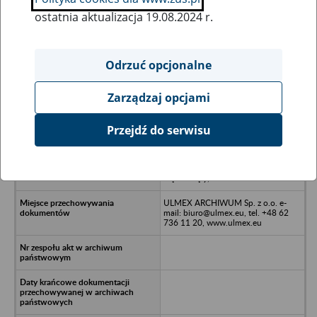
ostatnia aktualizacja 19.08.2024 r.
Wszystkie uwagi można przesyłać poprzez
formularz
Odrzuć opcjonalne
Zarządzaj opcjami
Ukryj wszystkie pozycje bazy
Przejdź do serwisu
Rolnicza Spółdzielnia Produkcyjna
im. Dnia Zwycięstwa w Różanówce z
siedzibą Piękne Kąty w likwidacji -
Piękne Kąty, Siedlisko
ULMEX ARCHIWUM Sp. z o.o. e-
mail: biuro@ulmex.eu, tel. +48 62
736 11 20, www.ulmex.eu