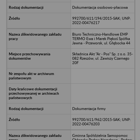
Dokumentacja osobowo-płacowa
992700/611/194/2015-SAK; UNP:
2022-00476217
Biuro Techniczno-Handlowe EMP
TERMO Ewa i Marek Piękoś Spółka
Jawna - Przeworsk, ul. Głębocka 44
Składnica Akt "Ar - Pos" Sp. z o.o. 35-
082 Rzeszów, ul. Zawiszy Czarnego
20F
Dokumentacja firmy
992700/611/962/2015-SAK; UNP:
2022-00476203
Gminna Spółdzielnia Samopomoc
Chłopska Padew Narodowa - Padew