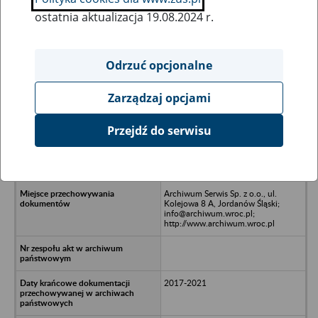
ostatnia aktualizacja 19.08.2024 r.
Wszystkie uwagi można przesyłać poprzez
formularz
Odrzuć opcjonalne
Zarządzaj opcjami
Ukryj wszystkie pozycje bazy
Przejdź do serwisu
Binkiewicz Włoszek Architekci
Spółka Jawna - Łukowice Brzeskie
36
Archiwum Serwis Sp. z o.o., ul.
Kolejowa 8 A, Jordanów Śląski;
info@archiwum.wroc.pl;
http://www.archiwum.wroc.pl
2017-2021