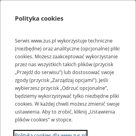
Polityka cookies
Szukaj
Menu
Serwis www.zus.pl wykorzystuje techniczne
(niezbędne) oraz analityczne (opcjonalne) pliki
Rejestry, ewidencje i archiwa
cookies. Możesz zaakceptować wykorzystanie
Baza zlikwidowanych lub
przez nas wszystkich takich plików (przycisk
„Przejdź do serwisu”) lub dostosować swoje
przekształconych zakładów pracy
zgody (przycisk „Zarządzaj opcjami”). Jeśli
wybierzesz przycisk „Odrzuć opcjonalne”,
Nazwa zakładu pracy:
będziemy wykorzystywać tylko niezbędne pliki
cookies. W każdej chwili możesz zmienić swoje
ustawienia. Aby to zrobić, kliknij „Ustawienia
plików cookies” w stopce.
SZUKAJ
Polityka cookies dla www.zus.pl