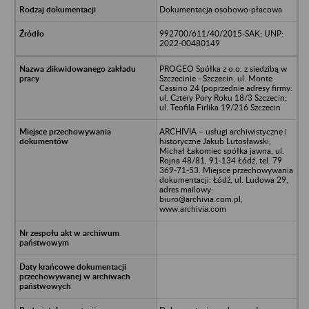
Dokumentacja osobowo-płacowa
992700/611/40/2015-SAK; UNP:
2022-00480149
PROGEO Spółka z o.o. z siedzibą w
Szczecinie - Szczecin, ul. Monte
Cassino 24 (poprzednie adresy firmy:
ul. Cztery Pory Roku 18/3 Szczecin;
ul. Teofila Firlika 19/216 Szczecin
ARCHIVIA – usługi archiwistyczne i
historyczne Jakub Lutosławski,
Michał Łakomiec spółka jawna, ul.
Rojna 48/81, 91-134 Łódź, tel. 79
369-71-53. Miejsce przechowywania
dokumentacji: Łódź, ul. Ludowa 29,
adres mailowy:
biuro@archivia.com.pl,
www.archivia.com