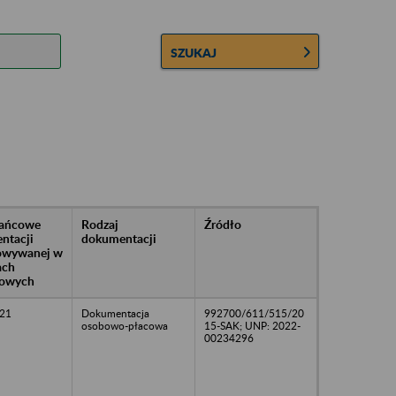
SZUKAJ
rańcowe
Rodzaj
Źródło
ntacji
dokumentacji
owywanej w
ach
owych
21
Dokumentacja
992700/611/515/20
osobowo-płacowa
15-SAK; UNP: 2022-
00234296