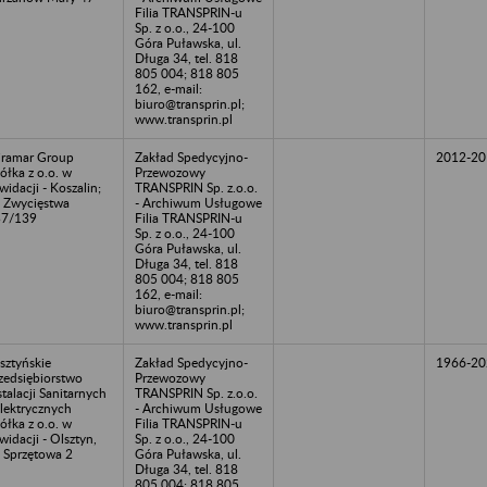
Filia TRANSPRIN-u
Sp. z o.o., 24-100
Góra Puławska, ul.
Długa 34, tel. 818
805 004; 818 805
162, e-mail:
biuro@transprin.pl;
www.transprin.pl
ramar Group
Zakład Spedycyjno-
2012-20
ółka z o.o. w
Przewozowy
kwidacji - Koszalin;
TRANSPRIN Sp. z.o.o.
. Zwycięstwa
- Archiwum Usługowe
37/139
Filia TRANSPRIN-u
Sp. z o.o., 24-100
Góra Puławska, ul.
Długa 34, tel. 818
805 004; 818 805
162, e-mail:
biuro@transprin.pl;
www.transprin.pl
sztyńskie
Zakład Spedycyjno-
1966-20
zedsiębiorstwo
Przewozowy
stalacji Sanitarnych
TRANSPRIN Sp. z.o.o.
Elektrycznych
- Archiwum Usługowe
ółka z o.o. w
Filia TRANSPRIN-u
kwidacji - Olsztyn,
Sp. z o.o., 24-100
. Sprzętowa 2
Góra Puławska, ul.
Długa 34, tel. 818
805 004; 818 805