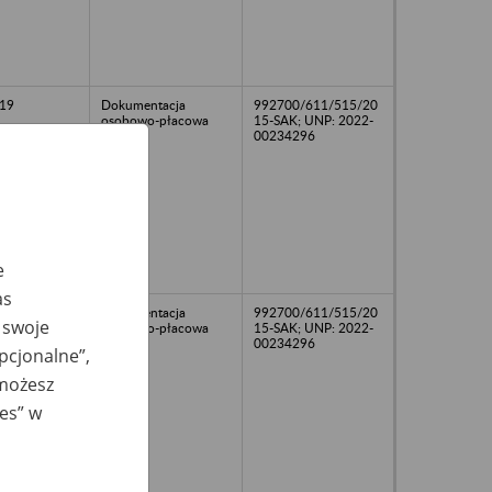
19
Dokumentacja
992700/611/515/20
osobowo-płacowa
15-SAK; UNP: 2022-
00234296
e
as
22
Dokumentacja
992700/611/515/20
 swoje
osobowo-płacowa
15-SAK; UNP: 2022-
00234296
opcjonalne”,
 możesz
ies” w