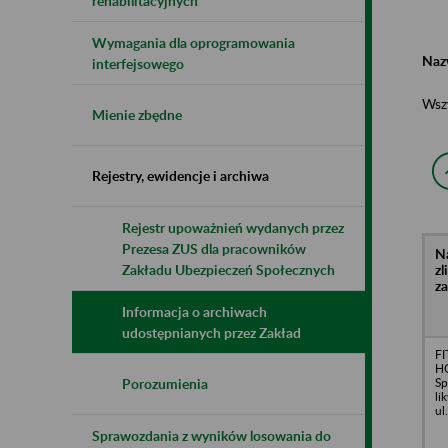
rehabilitacyjnych
Wymagania dla oprogramowania
Naz
interfejsowego
Wsz
Mienie zbędne
Rejestry, ewidencje i archiwa
Rejestr upoważnień wydanych przez
Prezesa ZUS dla pracowników
N
z
Zakładu Ubezpieczeń Społecznych
z
Informacja o archiwach
udostępnianych przez Zakład
FI
H
Sp
Porozumienia
li
ul
Sprawozdania z wyników losowania do