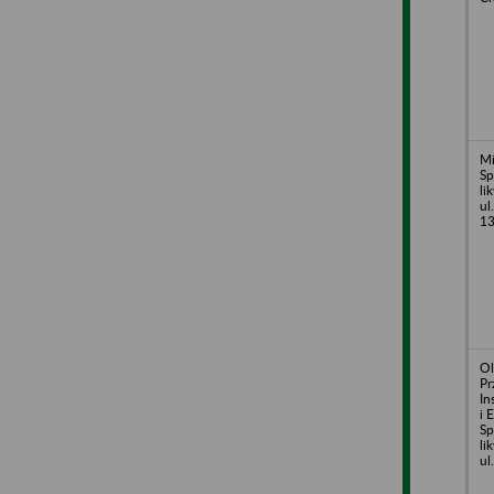
Mi
Sp
li
ul
1
Ol
Pr
In
i 
Sp
li
ul