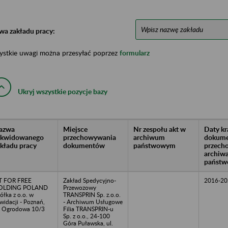
wa zakładu pracy:
ystkie uwagi można przesyłać poprzez
formularz
Ukryj wszystkie pozycje bazy
azwa
Miejsce
Nr zespołu akt w
Daty k
likwidowanego
przechowywania
archiwum
dokume
akładu pracy
dokumentów
państwowym
przech
archiw
państw
T FOR FREE
Zakład Spedycyjno-
2016-20
OLDING POLAND
Przewozowy
ółka z o.o. w
TRANSPRIN Sp. z.o.o.
kwidacji - Poznań,
- Archiwum Usługowe
. Ogrodowa 10/3
Filia TRANSPRIN-u
Sp. z o.o., 24-100
Góra Puławska, ul.