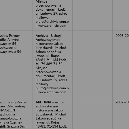
Miejsce
przechowywania
dokumentacji: Łódź,
ul. Ludowa 29, adres
mailowy:
biuro@archivia.com.p
l, www.archivia.com
sław Partner
Archivia - Usługi
2003-20
ółka Akcyjna -
Archiwistyczne i
więcim 54 -
historyczne Jakub
słowice, ul.
Lutosławski, Michał
więcimska 54
Łakomiec spółka
jawna, ul. Rojna
48/81, 91-134 Łódź,
tel. 79 369-71-53.
Miejsce
przechowywania
dokumentacji: Łódź,
ul. Ludowa 29, adres
mailowy:
biuro@archivia.com.p
l, www.archivia.com
epubliczny Zakład
ARCHIVIA – usługi
2002-20
ieki Zdrowotnej
archiwistyczne i
RIMA-DENT
historyczne Jakub
zychodnia
Lutosławski, Michał
omatologiczna
Łakomiec spółka
nryka Czesna-
jawna, ul. Rojna
eidl, Grażyna Sasin,
48/81, 91-134 Łódź,