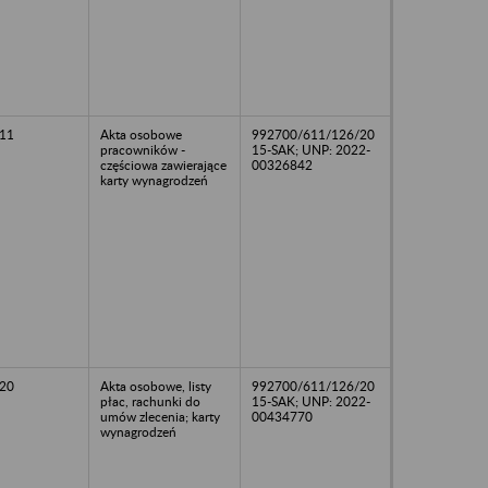
11
Akta osobowe
992700/611/126/20
pracowników -
15-SAK; UNP: 2022-
częściowa zawierające
00326842
karty wynagrodzeń
20
Akta osobowe, listy
992700/611/126/20
płac, rachunki do
15-SAK; UNP: 2022-
umów zlecenia; karty
00434770
wynagrodzeń