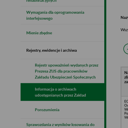
rehabilitacyjnych
Wymagania dla oprogramowania
Naz
interfejsowego
Wsz
Mienie zbędne
Rejestry, ewidencje i archiwa
Rejestr upoważnień wydanych przez
Prezesa ZUS dla pracowników
N
z
Zakładu Ubezpieczeń Społecznych
z
Informacja o archiwach
udostępnianych przez Zakład
EC
Od
Wa
Porozumienia
P
Wa
Sprawozdania z wyników losowania do