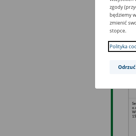
zgody (przy
będziemy wy
zmienić swo
stopce.
DK
o.
Oś
Polityka co
Odrzuć
Se
o.
Wi
1