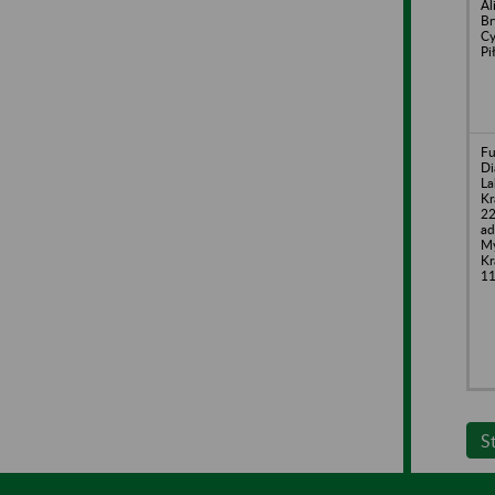
Al
Br
Cy
Pi
Fu
Di
La
Kr
22
ad
My
Kr
1
S