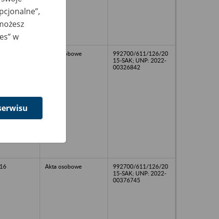
opcjonalne”,
 możesz
ies” w
Akta osobowe
992700/611/126/20
15-SAK; UNP: 2022-
00326842
serwisu
16
Akta osobowe
992700/611/126/20
15-SAK; UNP: 2022-
00376745