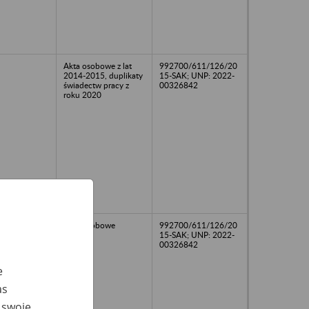
Akta osobowe z lat
992700/611/126/20
2014-2015, duplikaty
15-SAK; UNP: 2022-
świadectw pracy z
00326842
roku 2020
17
Akta osobowe
992700/611/126/20
15-SAK; UNP: 2022-
00326842
e
as
 swoje