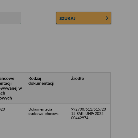
SZUKAJ
rańcowe
Rodzaj
Źródło
ntacji
dokumentacji
owywanej w
ach
owych
020
Dokumentacja
992700/611/515/20
osobowo-płacowa
15-SAK; UNP: 2022-
00442974