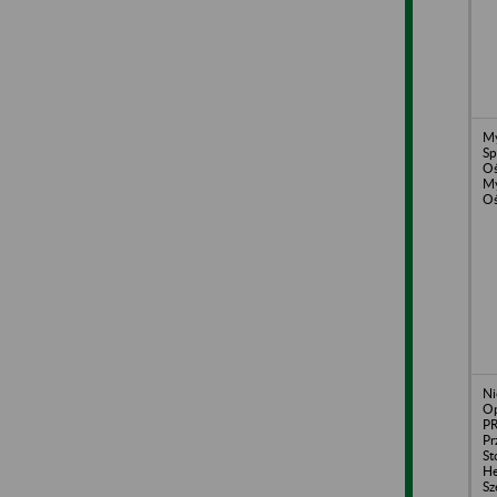
My
Sp
Oś
My
Oś
Ni
Op
P
Pr
St
He
Sz