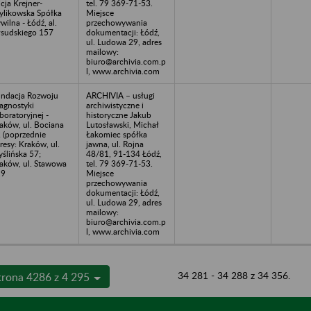
icja Krejner-
tel. 79 369-71-53.
ylikowska Spółka
Miejsce
wilna - Łódź, al.
przechowywania
łsudskiego 157
dokumentacji: Łódź,
ul. Ludowa 29, adres
mailowy:
biuro@archivia.com.p
l, www.archivia.com
ndacja Rozwoju
ARCHIVIA – usługi
agnostyki
archiwistyczne i
boratoryjnej -
historyczne Jakub
aków, ul. Bociana
Lutosławski, Michał
 (poprzednie
Łakomiec spółka
resy: Kraków, ul.
jawna, ul. Rojna
ślińska 57;
48/81, 91-134 Łódź,
aków, ul. Stawowa
tel. 79 369-71-53.
19
Miejsce
przechowywania
dokumentacji: Łódź,
ul. Ludowa 29, adres
mailowy:
biuro@archivia.com.p
l, www.archivia.com
34 281 - 34 288 z 34 356.
trona 4286 z 4 295