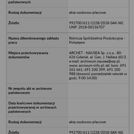
akta osobowo-płacowe
992700/611/1228/2018-SAK-WJ,
UNP: 2018-00136707
Rolnicza Spółdzielnia Produkcyjna -
Połażejew
ARCHET - NAUSEA Sp. z o.o., 80-
426 Gdańsk, al. Gen. J. Hallera 60/3,
e-mail: archiwum.nausea@wp.pl,
www: arciwum-info.pl; tel. kom. 691
261 661; 691 100 399; 691 100
988 (dzwonić poniedziałek-wtorek w
godz. 9:00-14:00)
akta osobowo-płacowe
992700/611/1228/2018-SAK-WJ,