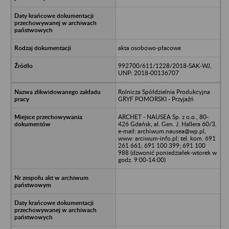
akta osobowo-płacowe
992700/611/1228/2018-SAK-WJ,
UNP: 2018-00136707
Rolnicza Spółdzielnia Produkcyjna
GRYF POMORSKI - Przyjaźń
ARCHET - NAUSEA Sp. z o.o., 80-
426 Gdańsk, al. Gen. J. Hallera 60/3,
e-mail: archiwum.nausea@wp.pl,
www: arciwum-info.pl; tel. kom. 691
261 661; 691 100 399; 691 100
988 (dzwonić poniedziałek-wtorek w
godz. 9:00-14:00)