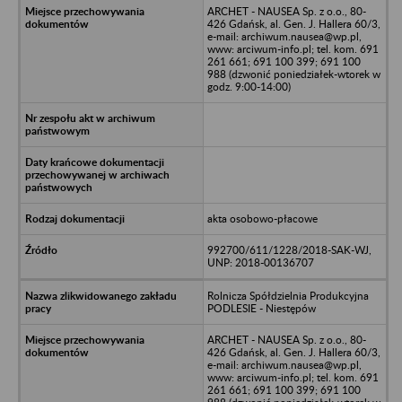
ARCHET - NAUSEA Sp. z o.o., 80-
426 Gdańsk, al. Gen. J. Hallera 60/3,
e-mail: archiwum.nausea@wp.pl,
www: arciwum-info.pl; tel. kom. 691
261 661; 691 100 399; 691 100
988 (dzwonić poniedziałek-wtorek w
godz. 9:00-14:00)
akta osobowo-płacowe
992700/611/1228/2018-SAK-WJ,
UNP: 2018-00136707
Rolnicza Spółdzielnia Produkcyjna
PODLESIE - Niestępów
ARCHET - NAUSEA Sp. z o.o., 80-
426 Gdańsk, al. Gen. J. Hallera 60/3,
e-mail: archiwum.nausea@wp.pl,
www: arciwum-info.pl; tel. kom. 691
261 661; 691 100 399; 691 100