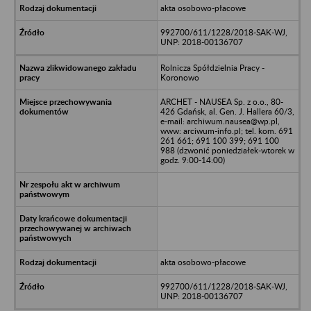
akta osobowo-płacowe
992700/611/1228/2018-SAK-WJ,
UNP: 2018-00136707
Rolnicza Spółdzielnia Pracy -
Koronowo
ARCHET - NAUSEA Sp. z o.o., 80-
426 Gdańsk, al. Gen. J. Hallera 60/3,
e-mail: archiwum.nausea@wp.pl,
www: arciwum-info.pl; tel. kom. 691
261 661; 691 100 399; 691 100
988 (dzwonić poniedziałek-wtorek w
godz. 9:00-14:00)
akta osobowo-płacowe
992700/611/1228/2018-SAK-WJ,
UNP: 2018-00136707