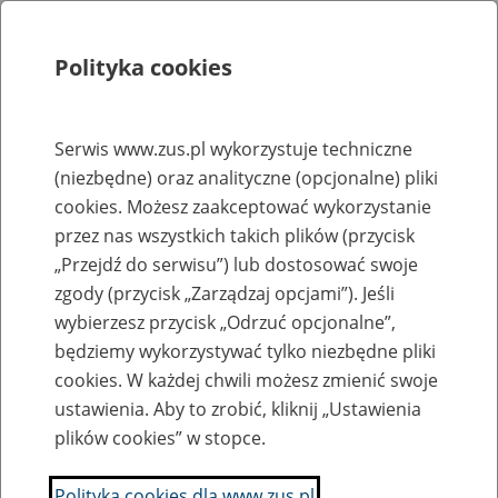
Polityka cookies
Szukaj
Menu
Serwis www.zus.pl wykorzystuje techniczne
(niezbędne) oraz analityczne (opcjonalne) pliki
Rejestry, ewidencje i archiwa
cookies. Możesz zaakceptować wykorzystanie
Baza zlikwidowanych lub
przez nas wszystkich takich plików (przycisk
„Przejdź do serwisu”) lub dostosować swoje
przekształconych zakładów pracy
zgody (przycisk „Zarządzaj opcjami”). Jeśli
wybierzesz przycisk „Odrzuć opcjonalne”,
Nazwa zakładu pracy:
będziemy wykorzystywać tylko niezbędne pliki
cookies. W każdej chwili możesz zmienić swoje
ustawienia. Aby to zrobić, kliknij „Ustawienia
plików cookies” w stopce.
SZUKAJ
Polityka cookies dla www.zus.pl