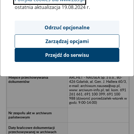
ostatnia aktualizacja 19.08.2024 r.
Wszystkie uwagi można przesyłać poprzez
formularz
Odrzuć opcjonalne
Zarządzaj opcjami
Ukryj wszystkie pozycje bazy
Przejdź do serwisu
Rolnicza Spółdzielnia Produkcyjna
WRZOS - Kalisz Kaszubski
ARCHET - NAUSEA Sp. z o.o., 80-
426 Gdańsk, al. Gen. J. Hallera 60/3,
e-mail: archiwum.nausea@wp.pl,
www: arciwum-info.pl; tel. kom. 691
261 661; 691 100 399; 691 100
988 (dzwonić poniedziałek-wtorek w
godz. 9:00-14:00)