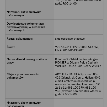
988 (dzwonić poniedziałek-wtorek w
godz. 9:00-14:00)
akta osobowo-płacowe
992700/611/1228/2018-SAK-WJ,
UNP: 2018-00136707
Rolnicza Spółdzielnia Produkcyjna
PIONIER w Długim Polu i Cedrach
Wielkich, Długie Pole, Cedry Wielkie
ARCHET - NAUSEA Sp. z o.o., 80-
426 Gdańsk, al. Gen. J. Hallera 60/3,
e-mail: archiwum.nausea@wp.pl,
www: arciwum-info.pl; tel. kom. 691
261 661; 691 100 399; 691 100
988 (dzwonić poniedziałek-wtorek w
godz. 9:00-14:00)