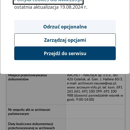
ostatnia aktualizacja 19.08.2024 r.
Wszystkie uwagi można przesyłać poprzez
formularz
Odrzuć opcjonalne
Zarządzaj opcjami
Ukryj wszystkie pozycje bazy
Przejdź do serwisu
Państwowe Gospodarstwo Rolne w
Cedrach, Cedry
ARCHET - NAUSEA Sp. z o.o., 80-
426 Gdańsk, al. Gen. J. Hallera 60/3,
e-mail: archiwum.nausea@wp.pl,
www: arciwum-info.pl; tel. kom. 691
261 661; 691 100 399; 691 100
988 (dzwonić poniedziałek-wtorek w
godz. 9:00-14:00)