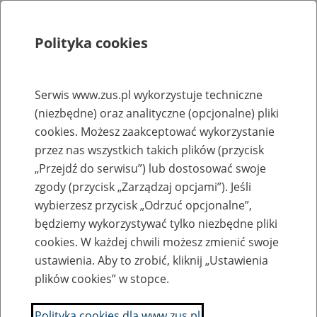
Polityka cookies
Szukaj
Menu
Serwis www.zus.pl wykorzystuje techniczne
(niezbędne) oraz analityczne (opcjonalne) pliki
Rejestry, ewidencje i archiwa
cookies. Możesz zaakceptować wykorzystanie
Baza zlikwidowanych lub
przez nas wszystkich takich plików (przycisk
„Przejdź do serwisu”) lub dostosować swoje
przekształconych zakładów pracy
zgody (przycisk „Zarządzaj opcjami”). Jeśli
wybierzesz przycisk „Odrzuć opcjonalne”,
Nazwa zakładu pracy:
będziemy wykorzystywać tylko niezbędne pliki
cookies. W każdej chwili możesz zmienić swoje
ustawienia. Aby to zrobić, kliknij „Ustawienia
plików cookies” w stopce.
SZUKAJ
Polityka cookies dla www.zus.pl