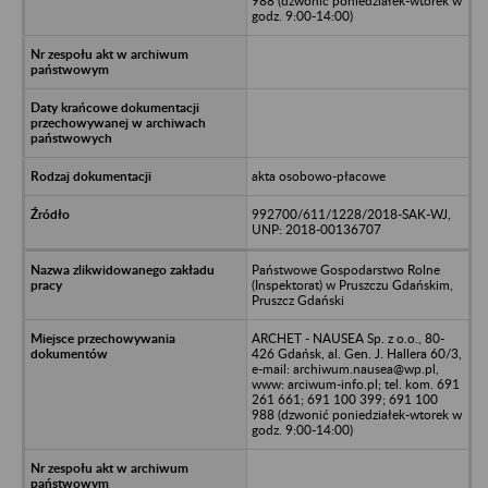
988 (dzwonić poniedziałek-wtorek w
godz. 9:00-14:00)
akta osobowo-płacowe
992700/611/1228/2018-SAK-WJ,
UNP: 2018-00136707
Państwowe Gospodarstwo Rolne
(Inspektorat) w Pruszczu Gdańskim,
Pruszcz Gdański
ARCHET - NAUSEA Sp. z o.o., 80-
426 Gdańsk, al. Gen. J. Hallera 60/3,
e-mail: archiwum.nausea@wp.pl,
www: arciwum-info.pl; tel. kom. 691
261 661; 691 100 399; 691 100
988 (dzwonić poniedziałek-wtorek w
godz. 9:00-14:00)