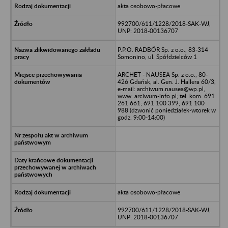
akta osobowo-płacowe
992700/611/1228/2018-SAK-WJ,
UNP: 2018-00136707
P.P.O. RADBÓR Sp. z o.o., 83-314
Somonino, ul. Spółdzielców 1
ARCHET - NAUSEA Sp. z o.o., 80-
426 Gdańsk, al. Gen. J. Hallera 60/3,
e-mail: archiwum.nausea@wp.pl,
www: arciwum-info.pl; tel. kom. 691
261 661; 691 100 399; 691 100
988 (dzwonić poniedziałek-wtorek w
godz. 9:00-14:00)
akta osobowo-płacowe
992700/611/1228/2018-SAK-WJ,
UNP: 2018-00136707