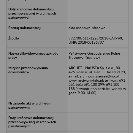
akta osobowo-płacowe
992700/611/1228/2018-SAK-WJ,
UNP: 2018-00136707
Państwowe Gospodarstwo Rolne
Trutnowy, Trutnowy
ARCHET - NAUSEA Sp. z o.o., 80-
426 Gdańsk, al. Gen. J. Hallera 60/3,
e-mail: archiwum.nausea@wp.pl,
www: arciwum-info.pl; tel. kom. 691
261 661; 691 100 399; 691 100
988 (dzwonić poniedziałek-wtorek w
godz. 9:00-14:00)