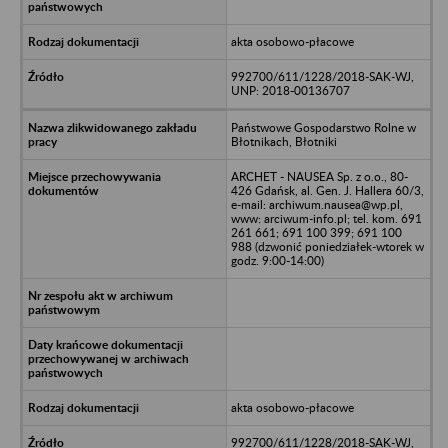
akta osobowo-płacowe
992700/611/1228/2018-SAK-WJ,
UNP: 2018-00136707
Państwowe Gospodarstwo Rolne w
Błotnikach, Błotniki
ARCHET - NAUSEA Sp. z o.o., 80-
426 Gdańsk, al. Gen. J. Hallera 60/3,
e-mail: archiwum.nausea@wp.pl,
www: arciwum-info.pl; tel. kom. 691
261 661; 691 100 399; 691 100
988 (dzwonić poniedziałek-wtorek w
godz. 9:00-14:00)
akta osobowo-płacowe
992700/611/1228/2018-SAK-WJ,