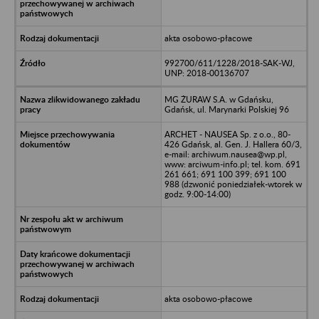
akta osobowo-płacowe
992700/611/1228/2018-SAK-WJ,
UNP: 2018-00136707
MG ŻURAW S.A. w Gdańsku,
Gdańsk, ul. Marynarki Polskiej 96
ARCHET - NAUSEA Sp. z o.o., 80-
426 Gdańsk, al. Gen. J. Hallera 60/3,
e-mail: archiwum.nausea@wp.pl,
www: arciwum-info.pl; tel. kom. 691
261 661; 691 100 399; 691 100
988 (dzwonić poniedziałek-wtorek w
godz. 9:00-14:00)
akta osobowo-płacowe