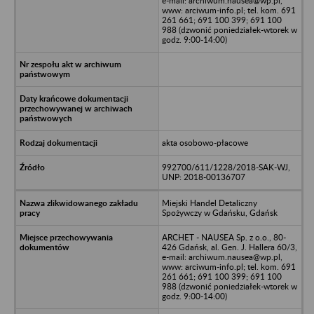
e-mail: archiwum.nausea@wp.pl,
www: arciwum-info.pl; tel. kom. 691
261 661; 691 100 399; 691 100
988 (dzwonić poniedziałek-wtorek w
godz. 9:00-14:00)
akta osobowo-płacowe
992700/611/1228/2018-SAK-WJ,
UNP: 2018-00136707
Miejski Handel Detaliczny
Spożywczy w Gdańsku, Gdańsk
ARCHET - NAUSEA Sp. z o.o., 80-
426 Gdańsk, al. Gen. J. Hallera 60/3,
e-mail: archiwum.nausea@wp.pl,
www: arciwum-info.pl; tel. kom. 691
261 661; 691 100 399; 691 100
988 (dzwonić poniedziałek-wtorek w
godz. 9:00-14:00)