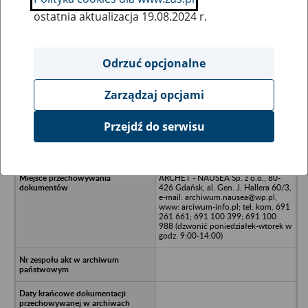
ostatnia aktualizacja 19.08.2024 r.
Wszystkie uwagi można przesyłać poprzez
formularz
Odrzuć opcjonalne
Zarządzaj opcjami
Ukryj wszystkie pozycje bazy
Przejdź do serwisu
Międzykółkowa Baza Maszynowa w
Nebrowie, Nebrowo
ARCHET - NAUSEA Sp. z o.o., 80-
426 Gdańsk, al. Gen. J. Hallera 60/3,
e-mail: archiwum.nausea@wp.pl,
www: arciwum-info.pl; tel. kom. 691
261 661; 691 100 399; 691 100
988 (dzwonić poniedziałek-wtorek w
godz. 9:00-14:00)