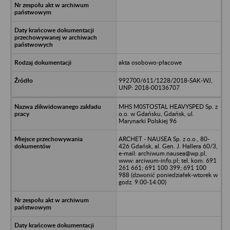
akta osobowo-płacowe
992700/611/1228/2018-SAK-WJ,
UNP: 2018-00136707
MHS M0STOSTAL HEAVYSPED Sp. z
o.o. w Gdańsku, Gdańsk, ul.
Marynarki Polskiej 96
ARCHET - NAUSEA Sp. z o.o., 80-
426 Gdańsk, al. Gen. J. Hallera 60/3,
e-mail: archiwum.nausea@wp.pl,
www: arciwum-info.pl; tel. kom. 691
261 661; 691 100 399; 691 100
988 (dzwonić poniedziałek-wtorek w
godz. 9:00-14:00)