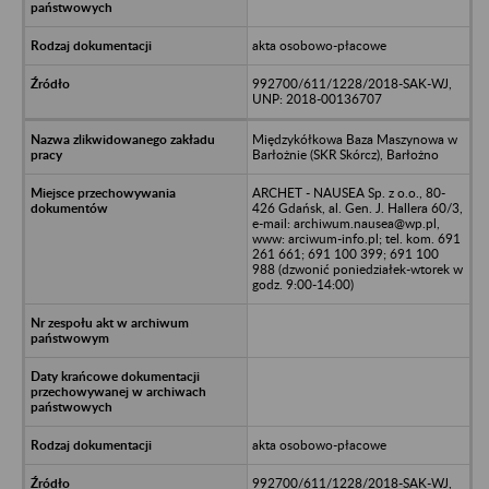
akta osobowo-płacowe
992700/611/1228/2018-SAK-WJ,
UNP: 2018-00136707
Międzykółkowa Baza Maszynowa w
Barłożnie (SKR Skórcz), Barłożno
ARCHET - NAUSEA Sp. z o.o., 80-
426 Gdańsk, al. Gen. J. Hallera 60/3,
e-mail: archiwum.nausea@wp.pl,
www: arciwum-info.pl; tel. kom. 691
261 661; 691 100 399; 691 100
988 (dzwonić poniedziałek-wtorek w
godz. 9:00-14:00)
akta osobowo-płacowe
992700/611/1228/2018-SAK-WJ,