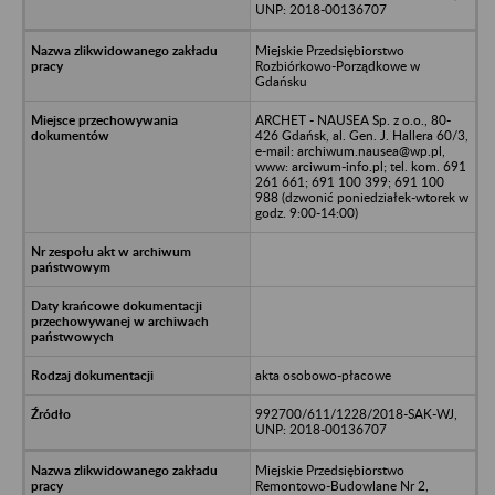
UNP: 2018-00136707
Miejskie Przedsiębiorstwo
Rozbiórkowo-Porządkowe w
Gdańsku
ARCHET - NAUSEA Sp. z o.o., 80-
426 Gdańsk, al. Gen. J. Hallera 60/3,
e-mail: archiwum.nausea@wp.pl,
www: arciwum-info.pl; tel. kom. 691
261 661; 691 100 399; 691 100
988 (dzwonić poniedziałek-wtorek w
godz. 9:00-14:00)
akta osobowo-płacowe
992700/611/1228/2018-SAK-WJ,
UNP: 2018-00136707
Miejskie Przedsiębiorstwo
Remontowo-Budowlane Nr 2,