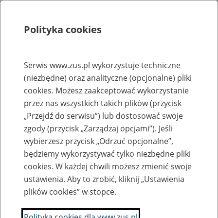
Polityka cookies
Szukaj
Menu
Serwis www.zus.pl wykorzystuje techniczne
(niezbędne) oraz analityczne (opcjonalne) pliki
Rejestry, ewidencje i archiwa
cookies. Możesz zaakceptować wykorzystanie
Baza zlikwidowanych lub
przez nas wszystkich takich plików (przycisk
„Przejdź do serwisu”) lub dostosować swoje
przekształconych zakładów pracy
zgody (przycisk „Zarządzaj opcjami”). Jeśli
wybierzesz przycisk „Odrzuć opcjonalne”,
Nazwa zakładu pracy:
będziemy wykorzystywać tylko niezbędne pliki
cookies. W każdej chwili możesz zmienić swoje
ustawienia. Aby to zrobić, kliknij „Ustawienia
plików cookies” w stopce.
SZUKAJ
Polityka cookies dla www.zus.pl