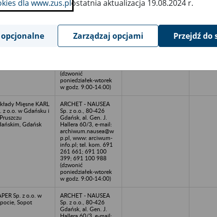
okies dla www.zus.pl
ostatnia aktualizacja 19.08.2024 r.
ub Prywatnego
ARCHET - NAUSEA
zedsiębiorcy w
Sp. z o.o., 80-426
ańsku, Gdańsk
Gdańsk, al. Gen. J.
Hallera 60/3, e-mail:
 opcjonalne
Zarządzaj opcjami
Przejdź do 
archiwum.nausea@w
p.pl, www: arciwum-
info.pl; tel. kom. 691
261 661; 691 100
399; 691 100 988
(dzwonić
poniedziałek-wtorek
w godz. 9:00-14:00)
kłady Mięsne KARL
ARCHET - NAUSEA
. z o.o. w Gdańsku i
Sp. z o.o., 80-426
Pruszczu
Gdańsk, al. Gen. J.
ańskim, Gdańsk
Hallera 60/3, e-mail:
archiwum.nausea@w
p.pl, www: arciwum-
info.pl; tel. kom. 691
261 661; 691 100
399; 691 100 988
(dzwonić
poniedziałek-wtorek
w godz. 9:00-14:00)
PER Sp. z o.o. w
ARCHET - NAUSEA
pocie, Sopot
Sp. z o.o., 80-426
Gdańsk, al. Gen. J.
Hallera 60/3, e-mail: