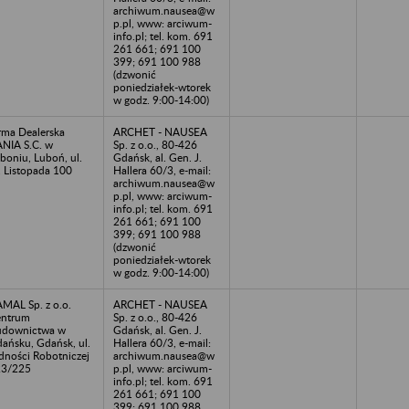
archiwum.nausea@w
p.pl, www: arciwum-
info.pl; tel. kom. 691
261 661; 691 100
399; 691 100 988
(dzwonić
poniedziałek-wtorek
w godz. 9:00-14:00)
rma Dealerska
ARCHET - NAUSEA
NIA S.C. w
Sp. z o.o., 80-426
boniu, Luboń, ul.
Gdańsk, al. Gen. J.
 Listopada 100
Hallera 60/3, e-mail:
archiwum.nausea@w
p.pl, www: arciwum-
info.pl; tel. kom. 691
261 661; 691 100
399; 691 100 988
(dzwonić
poniedziałek-wtorek
w godz. 9:00-14:00)
MAL Sp. z o.o.
ARCHET - NAUSEA
entrum
Sp. z o.o., 80-426
udownictwa w
Gdańsk, al. Gen. J.
ańsku, Gdańsk, ul.
Hallera 60/3, e-mail:
dności Robotniczej
archiwum.nausea@w
23/225
p.pl, www: arciwum-
info.pl; tel. kom. 691
261 661; 691 100
399; 691 100 988