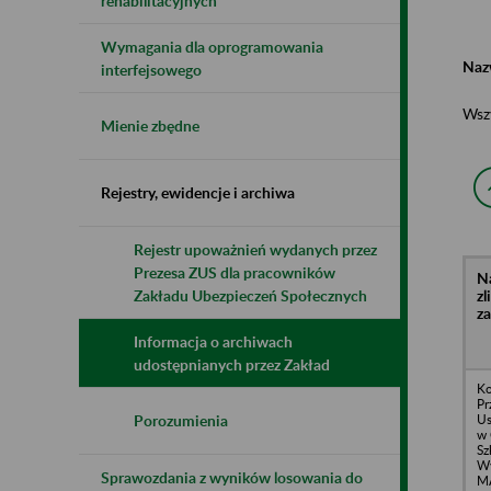
rehabilitacyjnych
Wymagania dla oprogramowania
Naz
interfejsowego
Wsz
Mienie zbędne
Rejestry, ewidencje i archiwa
Rejestr upoważnień wydanych przez
Prezesa ZUS dla pracowników
N
z
Zakładu Ubezpieczeń Społecznych
z
Informacja o archiwach
udostępnianych przez Zakład
K
Pr
Us
Porozumienia
w 
Sz
W
Sprawozdania z wyników losowania do
M