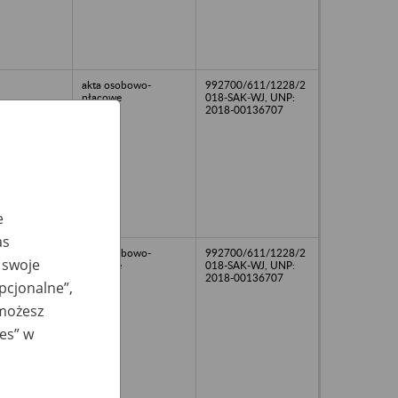
akta osobowo-
992700/611/1228/2
płacowe
018-SAK-WJ, UNP:
2018-00136707
e
as
akta osobowo-
992700/611/1228/2
 swoje
płacowe
018-SAK-WJ, UNP:
2018-00136707
opcjonalne”,
 możesz
ies” w