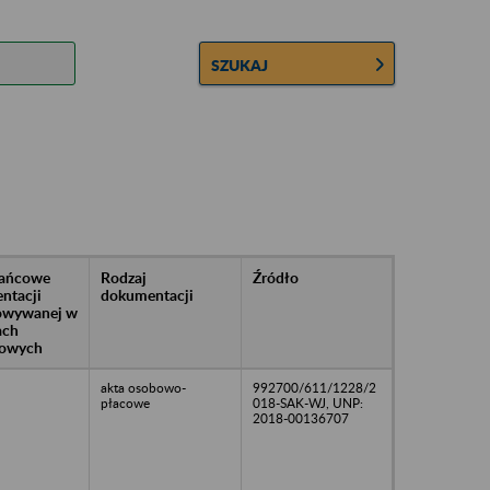
SZUKAJ
rańcowe
Rodzaj
Źródło
ntacji
dokumentacji
owywanej w
ach
owych
akta osobowo-
992700/611/1228/2
płacowe
018-SAK-WJ, UNP:
2018-00136707