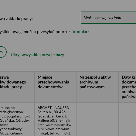
wa zakładu pracy:
ystkie uwagi można przesyłać poprzez
formularz
Ukryj wszystkie pozycje bazy
azwa
Miejsce
Nr zespołu akt w
Daty k
likwidowanego
przechowywania
archiwum
dokume
akładu pracy
dokumentów
państwowym
przech
archiw
państw
omunalne
ARCHET - NAUSEA
zedsiębiorstwo
Sp. z o.o., 80-426
ług Socjalnych S-K
Gdańsk, al. Gen. J.
Gdańsku, Ośrodek
Hallera 60/3, e-mail:
kolno-
archiwum.nausea@w
ypoczynkowy
p.pl, www: arciwum-
AUSZ, Gdańsk
info.pl; tel. kom. 691