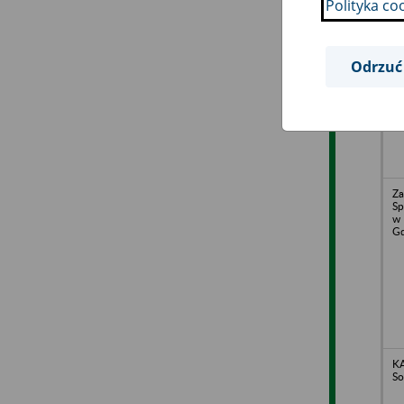
Polityka co
Kl
Pr
Gd
Odrzuć
Za
Sp
w 
Gd
KA
So