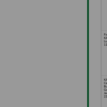
Fi
KA
Lu
11
KA
C
B
Gd
Je
2