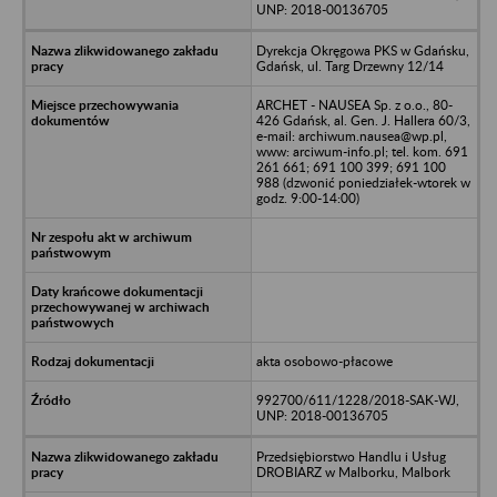
UNP: 2018-00136705
Dyrekcja Okręgowa PKS w Gdańsku,
Gdańsk, ul. Targ Drzewny 12/14
ARCHET - NAUSEA Sp. z o.o., 80-
426 Gdańsk, al. Gen. J. Hallera 60/3,
e-mail: archiwum.nausea@wp.pl,
www: arciwum-info.pl; tel. kom. 691
261 661; 691 100 399; 691 100
988 (dzwonić poniedziałek-wtorek w
godz. 9:00-14:00)
akta osobowo-płacowe
992700/611/1228/2018-SAK-WJ,
UNP: 2018-00136705
Przedsiębiorstwo Handlu i Usług
DROBIARZ w Malborku, Malbork