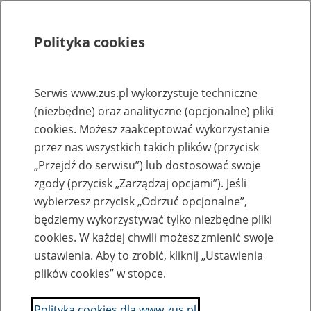
Polityka cookies
Szukaj
Menu
Serwis www.zus.pl wykorzystuje techniczne
(niezbędne) oraz analityczne (opcjonalne) pliki
Rejestry, ewidencje i archiwa
cookies. Możesz zaakceptować wykorzystanie
Baza zlikwidowanych lub
przez nas wszystkich takich plików (przycisk
„Przejdź do serwisu”) lub dostosować swoje
przekształconych zakładów pracy
zgody (przycisk „Zarządzaj opcjami”). Jeśli
wybierzesz przycisk „Odrzuć opcjonalne”,
Nazwa zakładu pracy:
będziemy wykorzystywać tylko niezbędne pliki
cookies. W każdej chwili możesz zmienić swoje
ustawienia. Aby to zrobić, kliknij „Ustawienia
plików cookies” w stopce.
SZUKAJ
Polityka cookies dla www.zus.pl