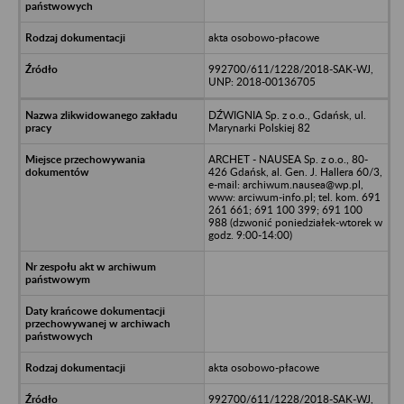
akta osobowo-płacowe
992700/611/1228/2018-SAK-WJ,
UNP: 2018-00136705
DŹWIGNIA Sp. z o.o., Gdańsk, ul.
Marynarki Polskiej 82
ARCHET - NAUSEA Sp. z o.o., 80-
426 Gdańsk, al. Gen. J. Hallera 60/3,
e-mail: archiwum.nausea@wp.pl,
www: arciwum-info.pl; tel. kom. 691
261 661; 691 100 399; 691 100
988 (dzwonić poniedziałek-wtorek w
godz. 9:00-14:00)
akta osobowo-płacowe
992700/611/1228/2018-SAK-WJ,