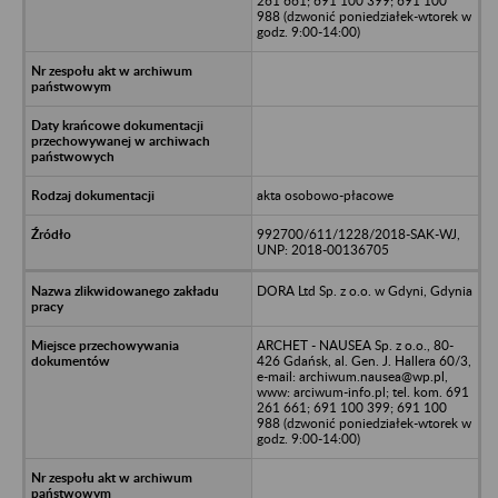
261 661; 691 100 399; 691 100
988 (dzwonić poniedziałek-wtorek w
godz. 9:00-14:00)
akta osobowo-płacowe
992700/611/1228/2018-SAK-WJ,
UNP: 2018-00136705
DORA Ltd Sp. z o.o. w Gdyni, Gdynia
ARCHET - NAUSEA Sp. z o.o., 80-
426 Gdańsk, al. Gen. J. Hallera 60/3,
e-mail: archiwum.nausea@wp.pl,
www: arciwum-info.pl; tel. kom. 691
261 661; 691 100 399; 691 100
988 (dzwonić poniedziałek-wtorek w
godz. 9:00-14:00)