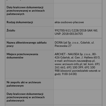
akta osobowo-płacowe
992700/611/1228/2018-SAK-WJ,
UNP: 2018-00136705
DORA Ltd Sp. z o.o., Gdańsk, ul.
Piecewska 27
ARCHET - NAUSEA Sp. z o.o., 80-
426 Gdańsk, al. Gen. J. Hallera 60/3,
e-mail: archiwum.nausea@wp.pl,
www: arciwum-info.pl; tel. kom. 691
261 661; 691 100 399; 691 100
988 (dzwonić poniedziałek-wtorek w
godz. 9:00-14:00)